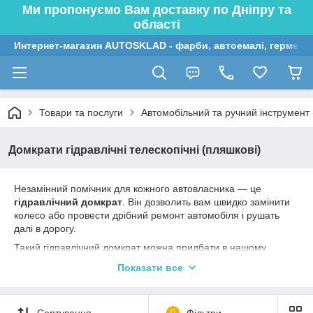
Ми пропонуємо Вам доставку по Дніпру та
області
Интернет-магазин AUTOSKLAD - фарби, автоемалі, герметик
Товари та послуги
Автомобільний та ручний інструмент (
Домкрати гідравлічні телескопічні (пляшкові)
Незамінний помічник для кожного автовласника — це
гідравлічний домкрат
. Він дозволить вам швидко замінити
колесо або провести дрібний ремонт автомобіля і рушать
далі в дорогу.
Такий гідравлічний домкрат можна придбати в нашому
інтернет-магазині autosklad.net. У нас широкий асортимент і
Показати все
ви зможете підібрати те, що вам необхідно. У нас
представлені домкрат пляшковий як для вантажопідйомності
в п'ятдесят тонн, так і для більш дрібних вантажів, як,
Сортування
0
Фільтри