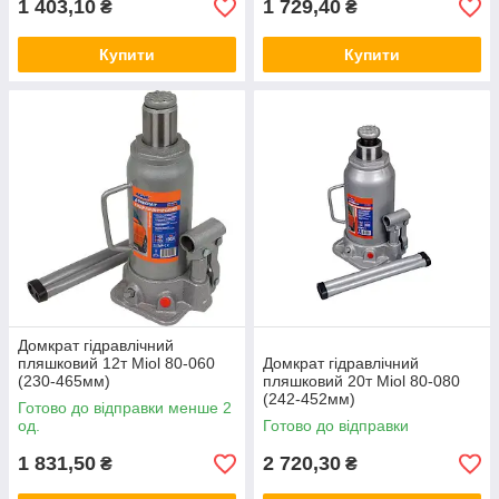
1 403,10
1 729,40
₴
₴
Купити
Купити
Домкрат гідравлічний
пляшковий 12т Miol 80-060
Домкрат гідравлічний
(230-465мм)
пляшковий 20т Miol 80-080
(242-452мм)
Готово до відправки менше 2
од.
Готово до відправки
1 831,50
2 720,30
₴
₴