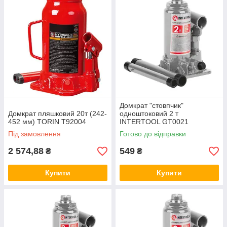
Домкрат "стовпчик"
Домкрат пляшковий 20т (242-
одноштоковий 2 т
452 мм) TORIN T92004
INTERTOOL GT0021
Під замовлення
Готово до відправки
2 574,88
549
₴
₴
Купити
Купити