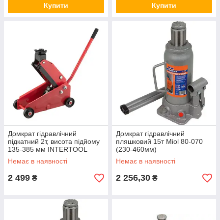
Купити
Купити
Домкрат гідравлічний
Домкрат гідравлічний
підкатний 2т, висота підйому
пляшковий 15т Miol 80-070
135-385 мм INTERTOOL
(230-460мм)
GT0108
Немає в наявності
Немає в наявності
2 499
2 256,30
₴
₴