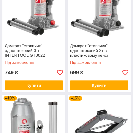
Домкрат "стовпчик"
Домкрат "стовпчик"
одноштоковий 3 т
одноштоковий 2т в
INTERTOOL GT0022
пластиковому кейсі
INTERTOOL GT0051
Під замовлення
Під замовлення
749
699
₴
₴
Купити
Купити
–10%
–15%