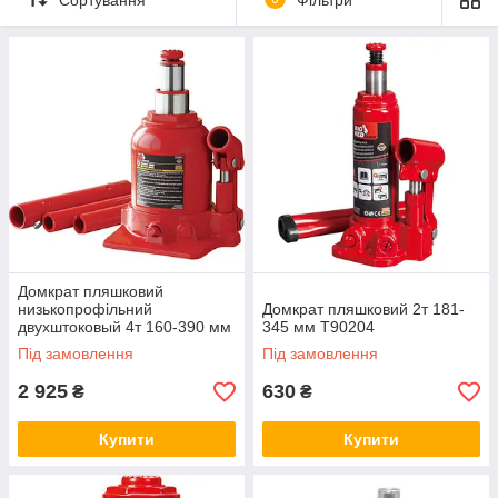
наприклад, легковий автомобіль вагою до двох тонн.
Гідравлічні домкрати з легкістю витісняють механічні аналоги,
так як вони простіше в застосуванні і володіють високою
вантажопідйомністю. До того ж, ваших особистих зусиль для
підняття автомобіля при зміні колеса, знадобиться набагато
менше.
Гідравлічні домкрати телескопічні
мають плавний хід, що
забезпечує безпечний підйом і спуск вантажу. Даний вид
домкрата досить стійкі, але у випадку ремонту необхідно
убезпечити себе і використовувати як мінімум два апарати
для своєї безпеки. Вартість домкрата безпосередньо
залежить від його вантажопідйомності, чим вона більше, тим
дорожче інструмент.
Домкрат пляшковий
низькопрофільний
Домкрат пляшковий 2т 181-
двухштоковый 4т 160-390 мм
345 мм T90204
TF0402
Під замовлення
Під замовлення
2 925
630
₴
₴
Купити
Купити