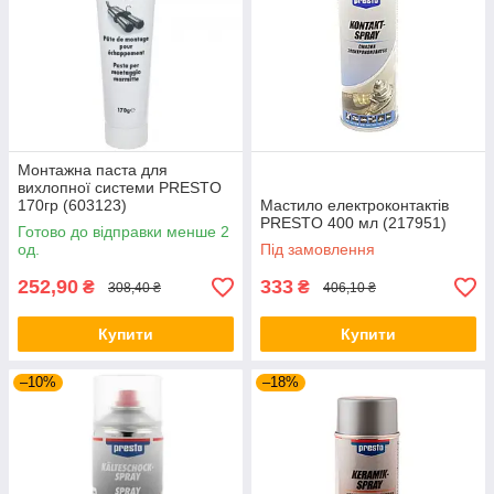
Монтажна паста для
вихлопної системи PRESTO
170гр (603123)
Мастило електроконтактів
PRESTO 400 мл (217951)
Готово до відправки менше 2
од.
Під замовлення
252,90
333
₴
₴
308,40 ₴
406,10 ₴
Купити
Купити
–10%
–18%