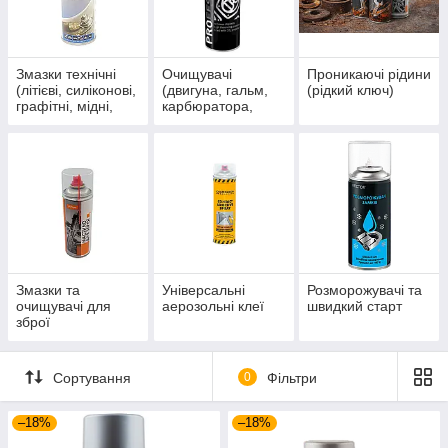
Змазки технічні
Очищувачі
Проникаючі рідини
(літієві, силіконові,
(двигуна, гальм,
(рідкий ключ)
графітні, мідні,
карбюратора,
тефлонові та
універсальні та ін.)
універсальні)
Змазки та
Універсальні
Розморожувачі та
очищувачі для
аерозольні клеї
швидкий старт
зброї
Сортування
0
Фільтри
–18%
–18%