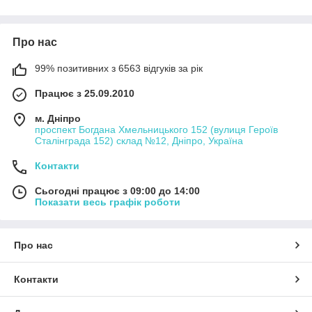
Проникаючі спреї
Засоби для кондиціонерів і догляду за авто
Про нас
Аерозольна форма — це зручно, економно та ефективно.
Купити автохімію в балончиках можна з доставкою по Україні
99% позитивних з 6563 відгуків за рік
або оформити самовивіз у Дніпрі.
Потрібна консультація? Наші фахівці завжди на зв'язку —
Працює з 25.09.2010
допоможемо з вибором!
м. Дніпро
проспект Богдана Хмельницького 152 (вулиця Героїв
Сталінграда 152) склад №12, Дніпро, Україна
Контакти
Сьогодні працює з 09:00 до 14:00
Показати весь графік роботи
Про нас
Контакти