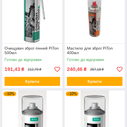
Очищувач зброї пінний PiTon
Мастило для зброї PiTon
500мл
400мл
Готово до відправки
Готово до відправки
191,43
240,46
₴
₴
212,70 ₴
267,18 ₴
Купити
Купити
–10%
–10%