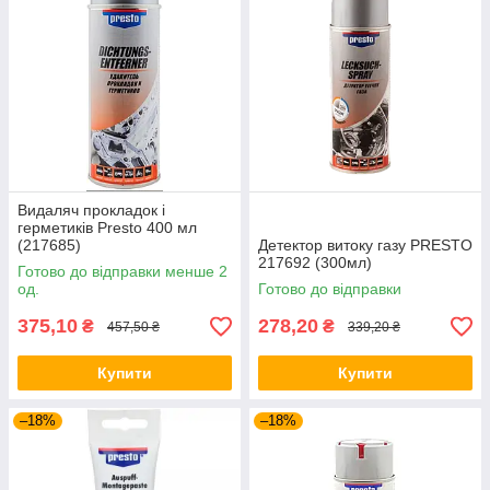
Видаляч прокладок і
герметиків Presto 400 мл
(217685)
Детектор витоку газу PRESTO
217692 (300мл)
Готово до відправки менше 2
од.
Готово до відправки
375,10
278,20
₴
₴
457,50 ₴
339,20 ₴
Купити
Купити
–18%
–18%