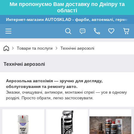
Ми пропонуємо Вам доставку по Дніпру та
області
Интернет-магазин AUTOSKLAD - фарби, автоемалі, герметик
Товари та послуги
Технічні аерозолі
Технічні аерозолі
Аерозольна автохімія — зручно для догляду,
обслуговування та ремонту авто.
Змазки, очищувачі, антикори, монтажні спреї — усе в одному
розділі. Просто обрати, легко застосовувати.