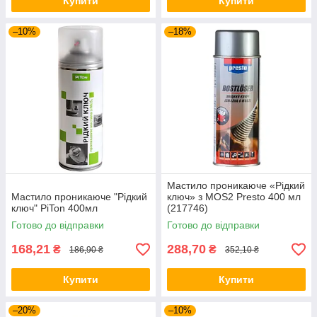
Купити
Купити
–10%
–18%
Мастило проникаюче «Рідкий
Мастило проникаюче "Рідкий
ключ» з MOS2 Presto 400 мл
ключ" PiTon 400мл
(217746)
Готово до відправки
Готово до відправки
168,21
288,70
₴
₴
186,90 ₴
352,10 ₴
Купити
Купити
–20%
–10%