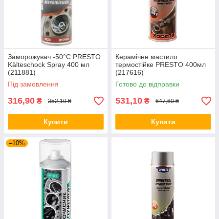
Заморожувач -50°C PRESTO
Керамічне мастило
Kälteschock Spray 400 мл
термостійке PRESTO 400мл
(211881)
(217616)
Під замовлення
Готово до відправки
316,90
531,10
₴
₴
352,10 ₴
647,60 ₴
Купити
Купити
–10%