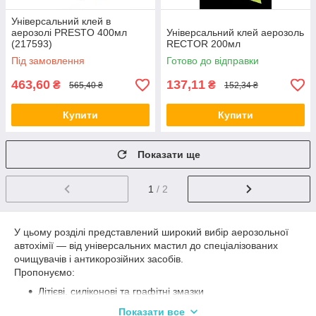
Універсальний клей в
аерозолі PRESTO 400мл
Універсальний клей аерозоль
(217593)
RECTOR 200мл
Під замовлення
Готово до відправки
463,60
137,11
₴
₴
565,40 ₴
152,34 ₴
Купити
Купити
Показати ще
1
/ 2
У цьому розділі представлений широкий вибір аерозольної
автохімії — від універсальних мастил до спеціалізованих
очищувачів і антикорозійних засобів.
Пропонуємо:
Літієві, силіконові та графітні змазки
Очищувачі гальм, карбюраторів, електроконтактів
Показати все