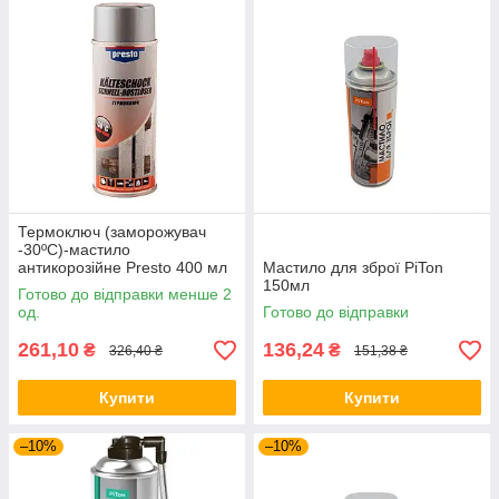
Термоключ (заморожувач
-30ºС)-мастило
антикорозійне Presto 400 мл
Мастило для зброї PiTon
(217777)
150мл
Готово до відправки менше 2
од.
Готово до відправки
261,10
136,24
₴
₴
326,40 ₴
151,38 ₴
Купити
Купити
–10%
–10%