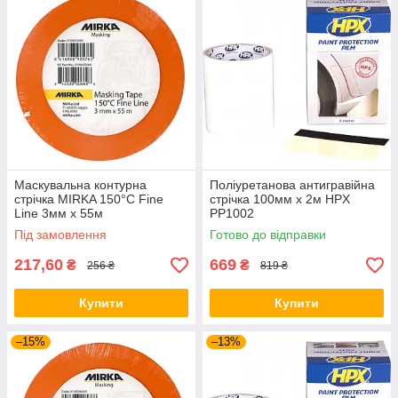
Маскувальна контурна
Поліуретанова антигравійна
стрічка MIRKA 150°C Fine
стрічка 100мм x 2м HPX
Line 3мм х 55м
PP1002
Під замовлення
Готово до відправки
217,60
669
₴
₴
256 ₴
819 ₴
Купити
Купити
–15%
–13%