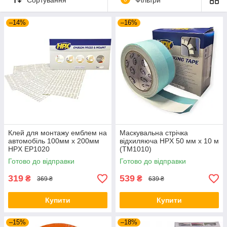
–14%
–16%
Клей для монтажу емблем на
Маскувальна стрічка
автомобіль 100мм x 200мм
відхиляюча HPX 50 мм x 10 м
HPX EP1020
(TM1010)
Готово до відправки
Готово до відправки
319
539
₴
₴
369 ₴
639 ₴
Купити
Купити
–15%
–18%