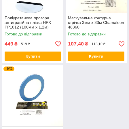
Поліуретанова прозора
Маскувальна контурна
антигравійна плівка HPX
стрічка 3мм х 33м Chamaleon
PP1012 (100мм x 1,2м)
48360
Готово до відправки
Готово до відправки
449
107,40
₴
₴
519 ₴
113,10 ₴
Купити
Купити
–5%