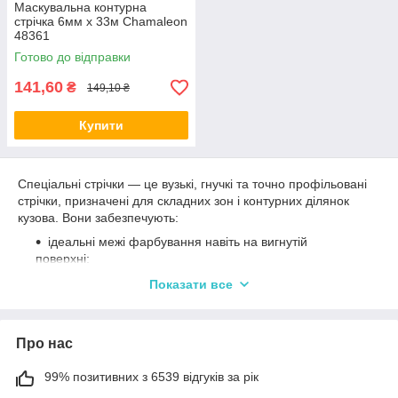
Маскувальна контурна
стрічка 6мм х 33м Chamaleon
48361
Готово до відправки
141,60
₴
149,10 ₴
Купити
Спеціальні стрічки — це вузькі, гнучкі та точно профільовані
стрічки, призначені для складних зон і контурних ділянок
кузова. Вони забезпечують:
ідеальні межі фарбування навіть на вигнутій
поверхні;
надійну фіксацію маскувальних матеріалів (паперу,
Показати все
плівки);
захист від підтікання фарби та лаку;
Про нас
можливість виконувати професійну роботу без
додаткових поправок.
99% позитивних з 6539 відгуків за рік
Контурна стрічка особливо корисна при обробці арок, стиків,