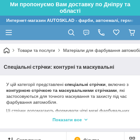
Ми пропонуємо Вам доставку по Дніпру та
області
Интернет-магазин AUTOSKLAD - фарби, автоемалі, герметик
Товари та послуги
Матеріали для фарбування автомобі
Спеціальні стрічки: контурні та маскувальні
У цій категорії представлені
спеціальні стрічки
, включно з
контурною стрічкою та маскувальними стрічками
, які
застосовуються для точного маскування та захисту під час
фарбування автомобіля.
Ці стрічки допомагають формувати чіткі межі фарбувальних
зон, фіксувати укривні матеріали і працювати з
Показати все
криволінійними ділянками без пошкодження поверхні.
Сортування
0
Фільтри