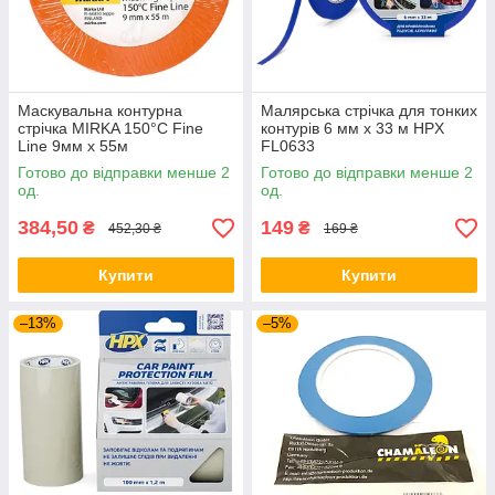
Маскувальна контурна
Малярська стрічка для тонких
стрічка MIRKA 150°C Fine
контурів 6 мм х 33 м HPX
Line 9мм х 55м
FL0633
Готово до відправки менше 2
Готово до відправки менше 2
од.
од.
384,50
149
₴
₴
452,30 ₴
169 ₴
Купити
Купити
–13%
–5%