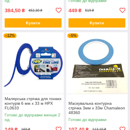
од.
Готово до відправки
384,50
449
₴
₴
452,30 ₴
519 ₴
Купити
Купити
–12%
–5%
Малярська стрічка для тонких
контурів 6 мм х 33 м HPX
Маскувальна контурна
FL0633
стрічка 3мм х 33м Chamaleon
48360
Готово до відправки менше 2
од.
Готово до відправки
149
107,40
₴
₴
169 ₴
113,10 ₴