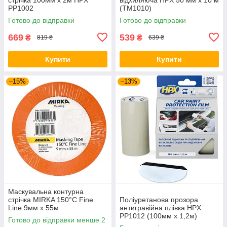
PP1002
(TM1010)
Готово до відправки
Готово до відправки
669
539
₴
₴
819 ₴
639 ₴
Купити
Купити
–15%
–13%
Маскувальна контурна
стрічка MIRKA 150°C Fine
Поліуретанова прозора
Line 9мм х 55м
антигравійна плівка HPX
PP1012 (100мм x 1,2м)
Готово до відправки менше 2