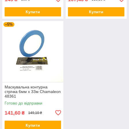
Купити
Купити
–5%
Маскувальна контурна
стрічка 6мм х 33м Chamaleon
48361
Готово до відправки
141,60
₴
149,10 ₴
Купити