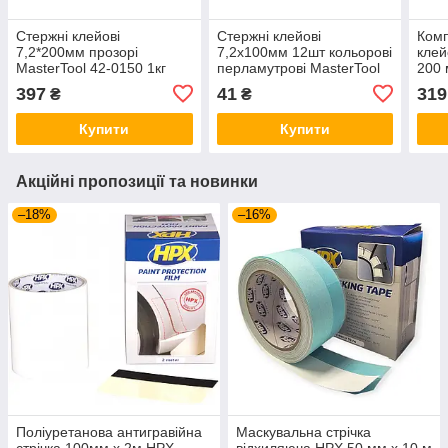
Стержні клейові
Стержні клейові
Комп
7,2*200мм прозорі
7,2х100мм 12шт кольорові
клей
MasterTool 42-0150 1кг
перламутрові MasterTool
200 
42-0160
RT-
397
41
319
₴
₴
Купити
Купити
Акційні пропозиції та новинки
–18%
–16%
Поліуретанова антигравійна
Маскувальна стрічка
стрічка 100мм x 2м HPX
відхиляюча HPX 50 мм x 10 м