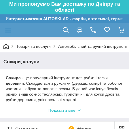
Ми пропонуємо Вам доставку по Дніпру та
області
Интернет-магазин AUTOSKLAD - фарби, автоемалі, герметик
Товари та послуги
Автомобільний та ручний інструмент (
Сокири, колуни
Сокира
- це популярний інструмент для рубки і тески
деревини. Складається з рукоятки (держак, сокир) та робочої
частини – обуха та лопаті з лезом. В даний час існує безліч
різних видів сокир: теслярські, туристичні, для колки дров та
рубки деревини, універсальні моделі.
Колун
- це сокира, яка має широку робочу частину з
Показати все
високоміцної сталі. Використовується для рубки дерев, грубої
обробки деревини, колки та рубки дров. Колун має довгу
рукоятку, яка дозволяє зручно розмахуватися та наносити
Сортування
0
Фільтри