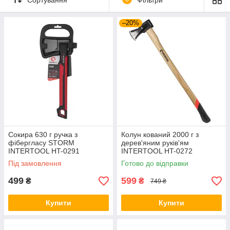
сильні удари по дереву.
–20%
Сокира 630 г ручка з
Колун кований 2000 г з
фібергласу STORM
дерев'яним руків'ям
INTERTOOL HT-0291
INTERTOOL HT-0272
Під замовлення
Готово до відправки
499
599
₴
₴
749 ₴
Купити
Купити