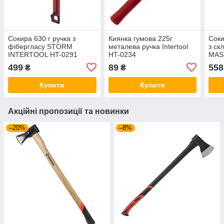
Сокира 630 г ручка з
Киянка гумова 225г
Соки
фібергласу STORM
металева ручка Intertool
з ск
INTERTOOL HT-0291
HT-0234
MAS
499
89
558
₴
₴
Купити
Купити
Акційні пропозиції та новинки
–20%
–8%