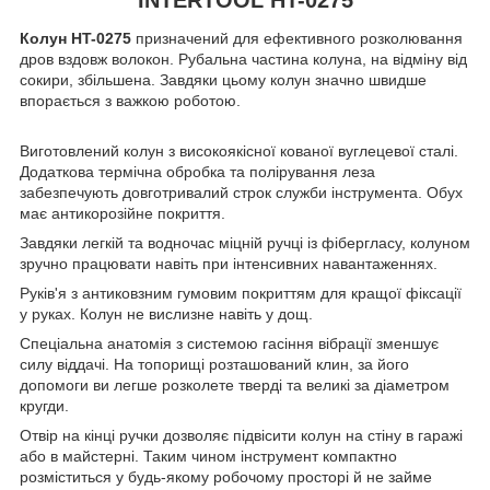
Колун HT-0275
призначений для ефективного розколювання
дров вздовж волокон. Рубальна частина колуна, на відміну від
сокири, збільшена. Завдяки цьому колун значно швидше
впорається з важкою роботою.
Виготовлений колун з високоякісної кованої вуглецевої сталі.
Додаткова термічна обробка та полірування леза
забезпечують довготривалий строк служби інструмента. Обух
має антикорозійне покриття.
Завдяки легкій та водночас міцній ручці із фібергласу, колуном
зручно працювати навіть при інтенсивних навантаженнях.
Руків'я з антиковзним гумовим покриттям для кращої фіксації
у руках. Колун не вислизне навіть у дощ.
Спеціальна анатомія з системою гасіння вібрації зменшує
силу віддачі. На топорищі розташований клин, за його
допомоги ви легше розколете тверді та великі за діаметром
кругди.
Отвір на кінці ручки дозволяє підвісити колун на стіну в гаражі
або в майстерні. Таким чином інструмент компактно
розміститься у будь-якому робочому просторі й не займе