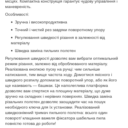
місцях. Компактна конструкція гарантує чудову управління і
маневреність.
Особливості:
Зручна і високопродуктивна
Точний і чистий рез завдяки поворотному упору
Регулювання швидкості різання в залежності від
матеріалу
Швидка заміна пильних полотен
Регулювання швидкості дозволяє вам вибрати оптимальний
режим різання, залежно від оброблюваного матеріалу.
Реалізована кнопкою пуску на ручці: чим сильніше
натискання, тим вище частота ходу. Домогтися якісного і
швидкого розпилу допомагає поворотний упор, або як його
ще називають — башмак. Ця наполеглива платформа
дозволяє вам спертися на площину матеріалу, що дуже
зручно на складних і нерівних поверхнях. Швидка заміна
різальних полотен дозволяє заощадити час на пошук
необхідного ключа для їх установки. Реалізований
швидкознімний тримач пильного полотна: всього один
поворот/ клацання важеля фіксатора шабельна пила
повністю готова до роботи!