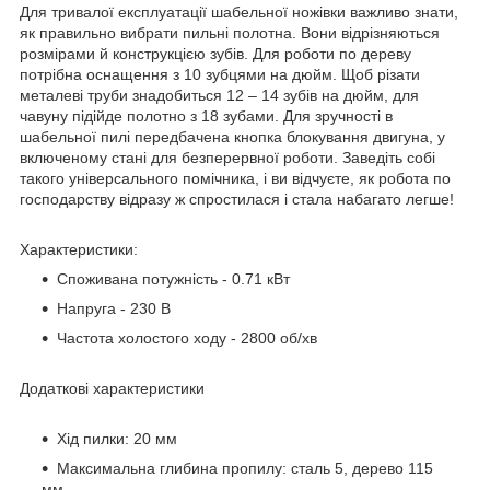
Для тривалої експлуатації шабельної ножівки важливо знати,
як правильно вибрати пильні полотна. Вони відрізняються
розмірами й конструкцією зубів. Для роботи по дереву
потрібна оснащення з 10 зубцями на дюйм. Щоб різати
металеві труби знадобиться 12 – 14 зубів на дюйм, для
чавуну підійде полотно з 18 зубами. Для зручності в
шабельної пилі передбачена кнопка блокування двигуна, у
включеному стані для безперервної роботи. Заведіть собі
такого універсального помічника, і ви відчуєте, як робота по
господарству відразу ж спростилася і стала набагато легше!
Характеристики:
Споживана потужність - 0.71 кВт
Напруга - 230 В
Частота холостого ходу - 2800 об/хв
Додаткові характеристики
Хід пилки: 20 мм
Максимальна глибина пропилу: сталь 5, дерево 115
мм