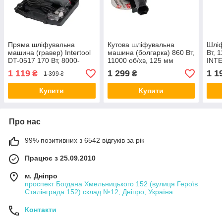
Пряма шліфувальна
Кутова шліфувальна
Шлі
машина (гравер) Intertool
машина (болгарка) 860 Вт,
Вт, 
DT-0517 170 Вт, 8000-
11000 об/хв, 125 мм
INT
35000 об/хв, кейс, гнучкий
INTERTOOL DT-0267
1 119
1 299
1 1
₴
₴
1 399 ₴
вал
Купити
Купити
Про нас
99% позитивних з 6542 відгуків за рік
Працює з 25.09.2010
м. Дніпро
проспект Богдана Хмельницького 152 (вулиця Героїв
Сталінграда 152) склад №12, Дніпро, Україна
Контакти