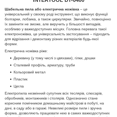
Шабельна пила або електрична ножівка
– це
універсальний у своєму роді інструмент, що виконує функції
болгарки, лобзика, а також циркулярки. Звичайно, повноцінно
їх замінити не зможе, але виручить у більшості випадків,
особливо у важкодоступних місцях. Головна перевага такої
електроножівка, це універсальність застосування – підходить
для відрізання і демонтажу різних матеріалів будь-якої
форми.
Електрична ножівка ріже:
Деревину (у тому числі з цвяхами), гілки, дошки
Сталевий профіль, арматуру, труби
Кольоровий метал
Пластик
Цегла
Електропила незмінний супутник всіх теслярів, слюсарів,
обробників, монтажників і столярів. Однозначно стане
корисним помічником домашньому майстрові в побуті, на
дачі, в саду або в гаражі. Невеликі розміри пили і зручна
форма, дозволяють працювати нею в самих важкодоступних