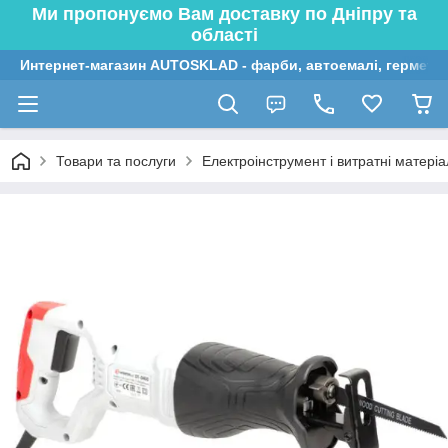
Ми пропонуємо Вам доставку по Дніпру та
області
Интернет-магазин AUTOSKLAD - фарби, автоемалі, герметик
Товари та послуги
Електроінструмент і витратні матері