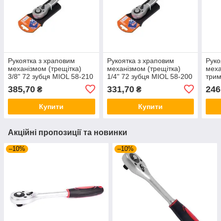
Рукоятка з храповим
Рукоятка з храповим
Руко
механізмом (трещітка)
механізмом (трещітка)
меха
3/8" 72 зубця MIOL 58-210
1/4" 72 зубця MIOL 58-200
трим
MIOL
385,70
331,70
246
₴
₴
Купити
Купити
Акційні пропозиції та новинки
–10%
–10%