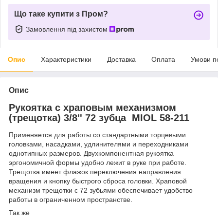
Що таке купити з Пром?
Замовлення під захистом
Опис
Характеристики
Доставка
Оплата
Умови п
Опис
Рукоятка с храповым механизмом
(трещотка) 3/8'' 72 зубца MIOL 58-211
Применяется для работы со стандартными торцевыми
головками, насадками, удлинителями и переходниками
однотипных размеров. Двухкомпонентная рукоятка
эргономичной формы удобно лежит в руке при работе.
Трещотка имеет флажок переключения направления
вращения и кнопку быстрого сброса головки. Храповой
механизм трещотки с 72 зубьями обеспечивает удобство
работы в ограниченном пространстве.
Так же