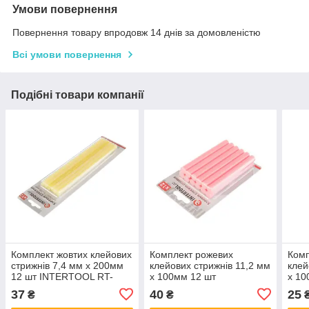
Умови повернення
Повернення товару впродовж 14 днів за домовленістю
Всі умови повернення
Подібні товари компанії
Комплект жовтих клейових
Комплект рожевих
Комп
стрижнів 7,4 мм х 200мм
клейових стрижнів 11,2 мм
клей
12 шт INTERTOOL RT-
х 100мм 12 шт
х 10
1051
INTERTOOL RT-1045
INT
37
40
25
₴
₴