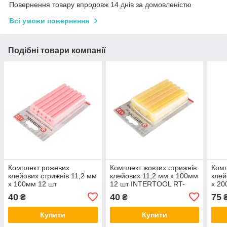
Повернення товару впродовж 14 днів за домовленістю
Всі умови повернення
Подібні товари компанії
Комплект рожевих
Комплект жовтих стрижнів
Комп
клейових стрижнів 11,2 мм
клейових 11,2 мм х 100мм
клей
х 100мм 12 шт
12 шт INTERTOOL RT-
х 20
INTERTOOL RT-1045
1049
INT
40
40
75
₴
₴
Купити
Купити