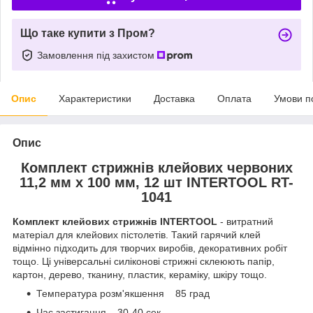
Що таке купити з Пром?
Замовлення під захистом
Опис
Характеристики
Доставка
Оплата
Умови п
Опис
Комплект стрижнів клейових червоних
11,2 мм х 100 мм, 12 шт INTERTOOL RT-
1041
Комплект клейових стрижнів INTERTOOL
- витратний
матеріал для клейових пістолетів. Такий гарячий клей
відмінно підходить для творчих виробів, декоративних робіт
тощо. Ці універсальні силіконові стрижні склеюють папір,
картон, дерево, тканину, пластик, кераміку, шкіру тощо.
Температура розм'якшення 85 град
Час застигання 30-40 сек