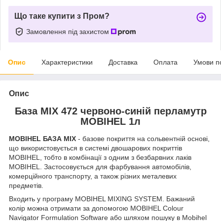
Що таке купити з Пром?
Замовлення під захистом
Опис
Характеристики
Доставка
Оплата
Умови п
Опис
База MIX 472 червоно-синій перламутр
MOBIHEL 1л
MOBIHEL БАЗА MIX
- базове покриття на сольвентній основі,
що використовується в системі двошарових покриттів
MOBIHEL, тобто в комбінації з одним з безбарвних лаків
MOBIHEL. Застосовується для фарбування автомобілів,
комерційного транспорту, а також різних металевих
предметів.
Входить у програму MOBIHEL MIXING SYSTEM. Бажаний
колір можна отримати за допомогою MOBIHEL Colour
Navigator Formulation Software або шляхом пошуку в Mobihel