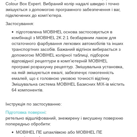
Colour Box Expert. Вибраний колір надалі швидко і точно
змішується з допомогою програмного забезпечення і ваг,
підключених до комп'ютера.
Застосування:
підготовлена MOBIHEL основа застосовується в
комбінації з MOBIHEL 2K 2:1 безбарвним лаком для
остаточного фарбування легкових автомобілів та інших
транспортних засобів. Бажаний відтінок вибирається з
допомогою MOBIHEL колірної таблиці, підбором
відповідної рецептури в комп'ютерній MOBIHEL
програмі розрахунку рецептур. Змішувальна установка,
на якій змішуються емалі, забезпечує гомогенність
емалей, що є головною умовою точності відтінку.
Змішувальна система MOBIHEL Базисних MIX-ів містить
64 компонентів.
Інструкція по застосуванню:
Підготовка поверхні
:
ретельно відшліфований, знежирену і висушену поверхню
попередньо обробити:
MOBIHEL ПЕ шпаклівкою або MOBIHEL ПЕ