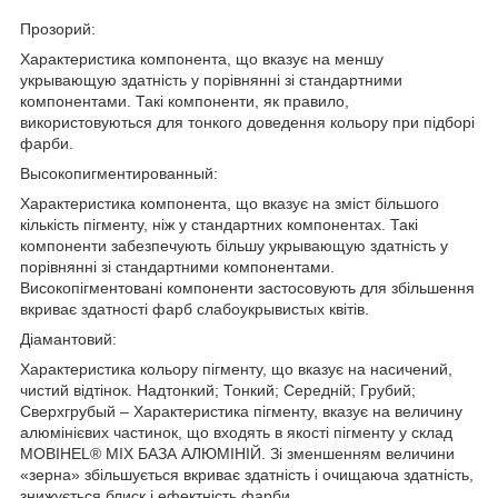
Прозорий:
Характеристика компонента, що вказує на меншу
укрывающую здатність у порівнянні зі стандартними
компонентами. Такі компоненти, як правило,
використовуються для тонкого доведення кольору при підборі
фарби.
Высокопигментированный:
Характеристика компонента, що вказує на зміст більшого
кількість пігменту, ніж у стандартних компонентах. Такі
компоненти забезпечують більшу укрывающую здатність у
порівнянні зі стандартними компонентами.
Високопігментовані компоненти застосовують для збільшення
вкриває здатності фарб слабоукрывистых квітів.
Діамантовий:
Характеристика кольору пігменту, що вказує на насичений,
чистий відтінок. Надтонкий; Тонкий; Середній; Грубий;
Сверхгрубый – Характеристика пігменту, вказує на величину
алюмінієвих частинок, що входять в якості пігменту у склад
MOBIHEL® MIX БАЗА АЛЮМІНІЙ. Зі зменшенням величини
«зерна» збільшується вкриває здатність і очищаюча здатність,
знижується блиск і ефектність фарби.