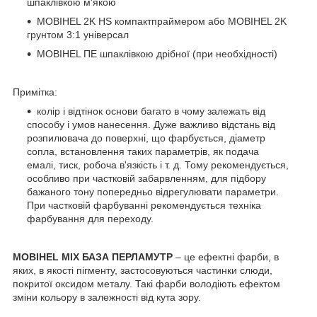
шпаклівкою м'якою
MOBIHEL 2K HS компактпраймером або MOBIHEL 2K
грунтом 3:1 універсал
MOBIHEL ПЕ шпаклівкою дрібної (при необхідності)
Примітка:
колір і відтінок основи багато в чому залежать від
способу і умов нанесення. Дуже важливо відстань від
розпилювача до поверхні, що фарбується, діаметр
сопла, встановлення таких параметрів, як подача
емалі, тиск, робоча в'язкість і т. д. Тому рекомендується,
особливо при частковій забарвленням, для підбору
бажаного тону попередньо відрегулювати параметри.
При частковій фарбуванні рекомендується техніка
фарбування для переходу.
MOBIHEL MIX БАЗА ПЕРЛАМУТР
– це ефектні фарби, в
яких, в якості пігменту, застосовуються частинки слюди,
покритої оксидом металу. Такі фарби володіють ефектом
зміни кольору в залежності від кута зору.