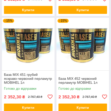
Купити
Купити
–15%
–15%
База MIX 451 грубий
яскраво-червоний перламутр
База MIX 452 червоний
MOBIHEL 1л
перламутр MOBIHEL 1л
Готово до відправки
Готово до відправки
2 352,30
2 352,30
₴
₴
2 767,40 ₴
2 767,40 ₴
Купити
Купити