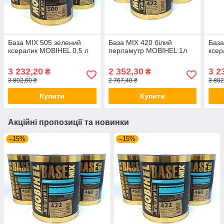
База MIX 505 зелений
База MIX 420 білий
База
ксералик MOBIHEL 0,5 л
перламутр MOBIHEL 1л
ксер
3 232,20
2 352,30
3 2
₴
₴
3 802,60 ₴
2 767,40 ₴
3 802
Купити
Купити
Акційні пропозиції та новинки
–15%
–15%