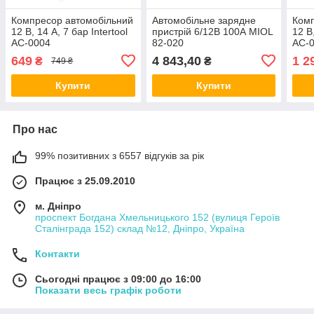
Компресор автомобільний
Автомобільне зарядне
Комп
12 В, 14 А, 7 бар Intertool
пристрій 6/12В 100А MIOL
12 В
AC-0004
82-020
AC-
649
4 843,40
1 2
₴
₴
749 ₴
Купити
Купити
Про нас
99% позитивних з 6557 відгуків за рік
Працює з 25.09.2010
м. Дніпро
проспект Богдана Хмельницького 152 (вулиця Героїв
Сталінграда 152) склад №12, Дніпро, Україна
Контакти
Сьогодні працює з 09:00 до 16:00
Показати весь графік роботи