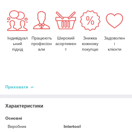
Індивідуал
Працюють
Широкий
Знижка
Задоволен
ьний
професіон
асортимен
кожному
і
підхід
али
т
покупцю
клієнти
Приховати
Характеристики
Основні
Виробник
Intertool