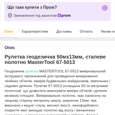
Що таке купити з Пром?
Замовлення під захистом
Опис
Характеристики
Доставка
Оплата
Умови п
Опис
Рулетка геодезична 50мх13мм, сталеве
полотно MasterTool 67-5013
Геодезична
рулетка
MASTERTOOL 67-5013 вимірювальний
інструмент, призначений для проведення вимірювання
лінійних об'єктів, замірів будівельних майданчиків, земельних і
садових ділянок. Рулетка 67-5013 оснащена 50-ти метровим
полотном, що дозволить виконувати виміри об'єктів і ділянок
великою площею. Вимірювальне полотно, має нанесену на
лицьову сторону метричну шкалу, шириною 13мм, яка
виконана з міцної стала, високої якості, лакофарбового
покриття якої захищає полотно від зносу і механічних