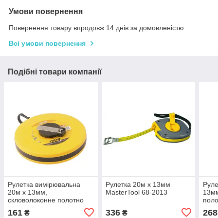
Умови повернення
Повернення товару впродовж 14 днів за домовленістю
Всі умови повернення
Подібні товари компанії
Рулетка вимірювальна
Рулетка 20м х 13мм
Руле
20м х 13мм,
MasterTool 68-2013
13мм
скловолоконне полотно
поло
MasterTool 69-2013
501
161
336
268
₴
₴