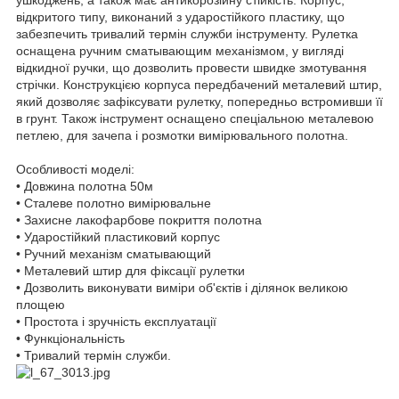
ушкоджень, а також має антикорозійну стійкість. Корпус,
відкритого типу, виконаний з ударостійкого пластику, що
забезпечить тривалий термін служби інструменту. Рулетка
оснащена ручним сматывающим механізмом, у вигляді
відкидної ручки, що дозволить провести швидке змотування
стрічки. Конструкцією корпуса передбачений металевий штир,
який дозволяє зафіксувати рулетку, попередньо встромивши її
в грунт. Також інструмент оснащено спеціальною металевою
петлею, для зачепа і розмотки вимірювального полотна.
Особливості моделі:
• Довжина полотна 50м
• Сталеве полотно вимірювальне
• Захисне лакофарбове покриття полотна
• Ударостійкий пластиковий корпус
• Ручний механізм сматывающий
• Металевий штир для фіксації рулетки
• Дозволить виконувати виміри об'єктів і ділянок великою
площею
• Простота і зручність експлуатації
• Функціональність
• Тривалий термін служби.