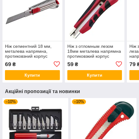
Ніж сегментний 18 мм,
Ніж з отломным лезом
Ніж 
металева напрямна,
18мм металева напрямна
леза
протиковзний корпус
протиковзкий корпус
напр
INTERTOOL HT-0504
INTERTOOL HT-0506
кор
69
59
79
₴
₴
050
Купити
Купити
Акційні пропозиції та новинки
–10%
–10%