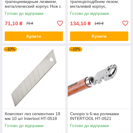
трапециевидным лезвием,
трапецієподібним лезом,
металлический корпус Нож с
металевий корпус,
отломным лезвием 18 мм
прогумований INTERTOOL
Готово до відправки
Готово до відправки
HT-0505
HT-0516
71,10
134,10
₴
₴
79 ₴
149 ₴
Купити
Купити
–10%
–10%
Комплект лез сегментних 18
Склоріз із 6-ма роликами
мм 10 шт Intertool HT-0518
INTERTOOL HT-0521
Готово до відправки
Готово до відправки