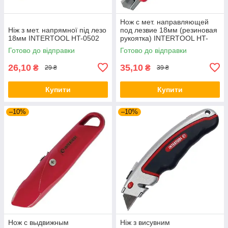
Нож с мет. направляющей
Ніж з мет. напрямної під лезо
под лезвие 18мм (резиновая
18мм INTERTOOL HT-0502
рукоятка) INTERTOOL HT-
0503
Готово до відправки
Готово до відправки
26,10
35,10
₴
₴
29 ₴
39 ₴
Купити
Купити
–10%
–10%
Нож с выдвижным
Ніж з висувним