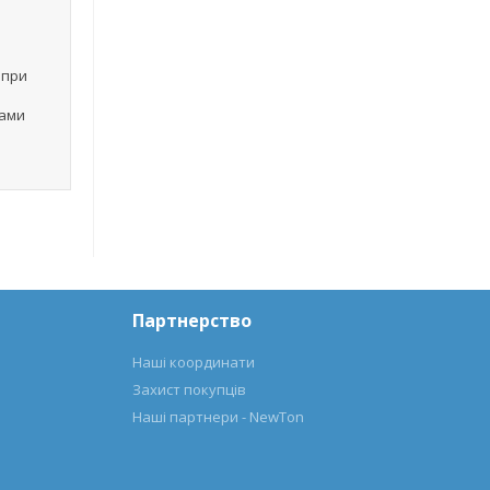
 при
лами
Партнерство
Наші координати
Захист покупців
Наші партнери - NewTon