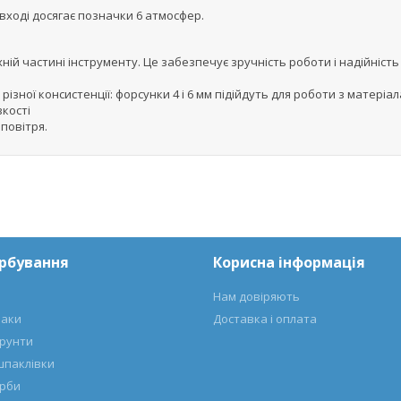
вході досягає позначки 6 атмосфер.
й частині інструменту. Це забезпечує зручність роботи і надійність
зної консистенції: форсунки 4 і 6 мм підійдуть для роботи з матеріа
зкості
повітря.
арбування
Корисна інформація
Нам довіряють
лаки
Доставка і оплата
ґрунти
шпаклівки
арби