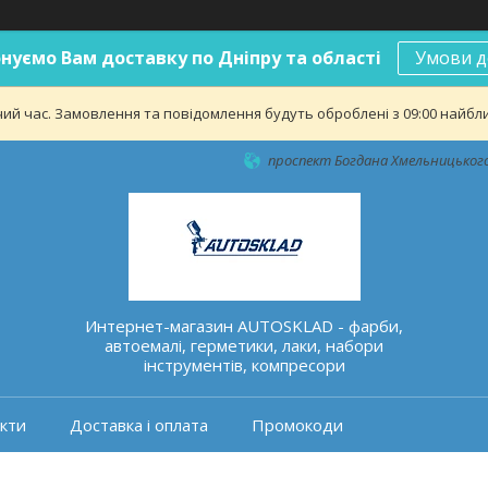
нуємо Вам доставку по Дніпру та області
Умови д
ий час. Замовлення та повідомлення будуть оброблені з 09:00 найближ
проспект Богдана Хмельницького 
Интернет-магазин AUTOSKLAD - фарби,
автоемалі, герметики, лаки, набори
інструментів, компресори
кти
Доставка і оплата
Промокоди