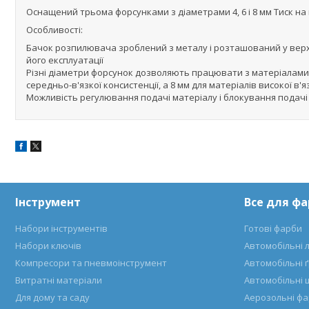
Оснащений трьома форсунками з діаметрами 4, 6 і 8 мм Тиск на 
Особливості:
Бачок розпилювача зроблений з металу і розташований у верхні
його експлуатації
Різні діаметри форсунок дозволяють працювати з матеріалами рі
середньо-в'язкої консистенції, а 8 мм для матеріалів високої в'я
Можливість регулювання подачі матеріалу і блокування подачі 
Інструмент
Все для ф
Набори інструментів
Готові фарби
Набори ключів
Автомобільні 
Компресори та пневмоінструмент
Автомобільні 
Витратні матеріали
Автомобільні 
Для дому та саду
Аерозольні ф