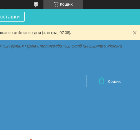
Кошик
оставки
чого робочого дня (завтра, 07.08).
152 (вулиця Героїв Сталінграда 152) склад №12, Дніпро, Україна
Кошик