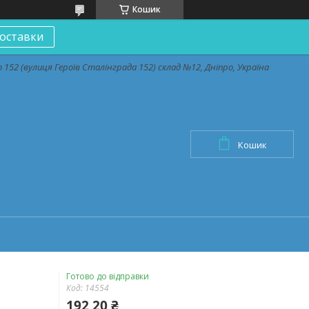
Кошик
оставки
152 (вулиця Героїв Сталінграда 152) склад №12, Дніпро, Україна
Кошик
Готово до відправки
Код:
14554
192,20 ₴