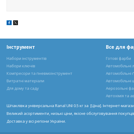
Інструмент
Все для ф
Набори інструментів
Готові фарби
Набори ключів
Автомобільні 
Компресори та пневмоінструмент
Автомобільні 
Витратні матеріали
Автомобільні 
Для дому та саду
Аерозольні ф
Автохімія та 
Шпаклівка універсальна Ranal UNI 0.5 кг за [Ціна]. Інтернет-маг
Великий асортименти, низькі ціни, якісне обслуговування покупців
Доставка у всі регіони України.