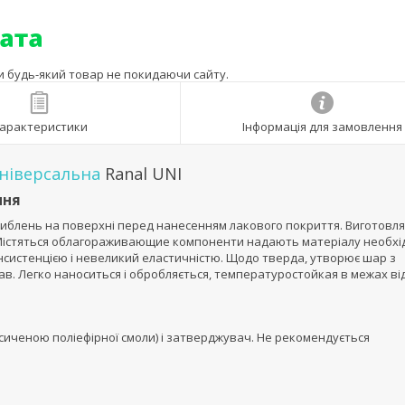
ти будь-який товар не покидаючи сайту.
арактеристики
Інформація для замовлення
ніверсальна
Ranal UNI
ння
либлень на поверхні перед нанесенням лакового покриття. Виготовля
 Містяться облагораживающие компоненти надають матеріалу необхі
нсистенцією і невеликий еластичністю. Щодо тверда, утворює шар з
. Легко наноситься і обробляється, температуростойкая в межах від
сиченою поліефірної смоли) і затверджувач. Не рекомендується