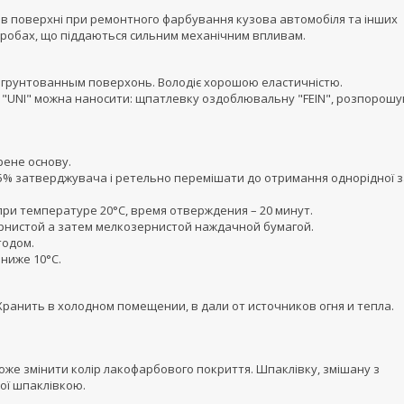
ів поверхні при ремонтного фарбування кузова автомобіля та інших
иробах, що піддаються сильним механічним впливам.
агрунтованным поверхонь. Володіє хорошою еластичністю.
ку "UNI" можна наносити: щпатлевку оздоблювальну "FEIN", розпорош
рене основу.
5% затверджувача і ретельно перемішати до отримання однорідної з
ри температуре 20°С, время отверждения – 20 минут.
рнистой а затем мелкозернистой наждачной бумагой.
тодом.
ниже 10°С.
Хранить в холодном помещении, в дали от источников огня и тепла.
же змінити колір лакофарбового покриття. Шпаклівку, змішану з
ої шпаклівкою.