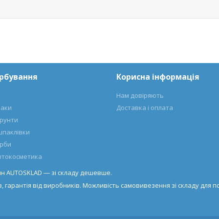
арбування
Корисна інформація
Нам довіряють
лаки
Доставка і оплата
ґрунти
шпаклівки
арби
автокосметика
азин AUTOSKLAD ― зі складу дешевше.
, гарантія від виробників. Можливість самовивезення зі складу для по