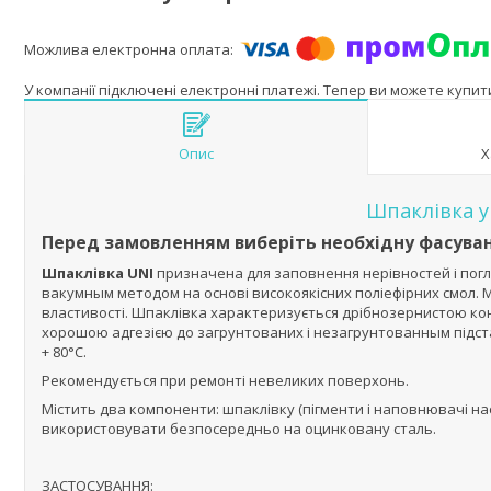
У компанії підключені електронні платежі. Тепер ви можете купи
Опис
Х
Шпаклівка у
Перед замовленням виберіть необхідну фасува
Шпаклівка UNI
призначена для заповнення нерівностей і пог
вакумным методом на основі високоякісних поліефірних смол.
властивості. Шпаклівка характеризується дрібнозернистою ко
хорошою адгезією до загрунтованих і незагрунтованным підстав
+ 80°C.
Рекомендується при ремонті невеликих поверхонь.
Містить два компоненти: шпаклівку (пігменти і наповнювачі на
використовувати безпосередньо на оцинковану сталь.
ЗАСТОСУВАННЯ: