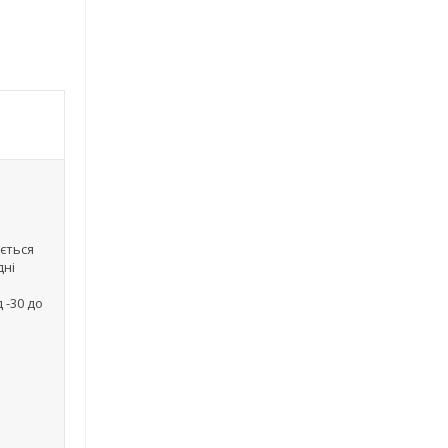
ється
дні
 -30 до