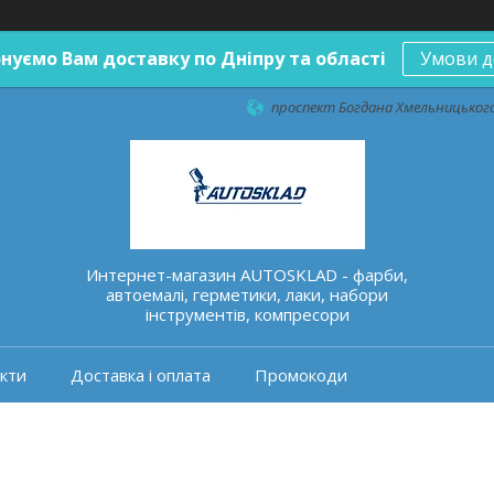
нуємо Вам доставку по Дніпру та області
Умови д
проспект Богдана Хмельницького 
Интернет-магазин AUTOSKLAD - фарби,
автоемалі, герметики, лаки, набори
інструментів, компресори
кти
Доставка і оплата
Промокоди