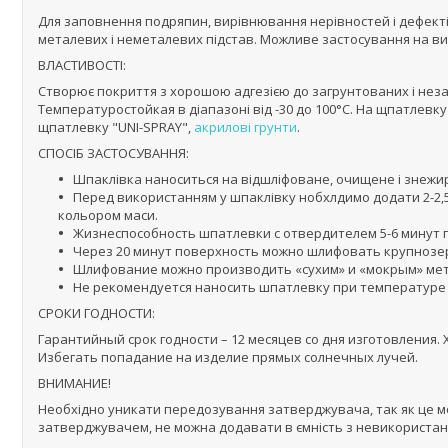
Для заповнення подряпин, вирівнювання нерівностей і дефект
металевих і неметалевих підстав. Можливе застосування на в
ВЛАСТИВОСТІ:
Створює покриття з хорошою адгезією до загрунтованих і нез
Температуростойкая в діапазоні від -30 до 100°С. На щпатлев
щпатлевку "UNI-SPRAY",
акрилові грунти
.
СПОСІБ ЗАСТОСУВАННЯ:
Шпаклівка наноситься на відшліфоване, очищене і знежи
Перед використанням у шпаклівку нобхлдимо додати 2-2,
кольором маси.
Жизнеспособность шпатлевки с отвердителем 5-6 минут п
Через 20 минут поверхность можно шлифовать крупнозе
Шлифование можно производить «сухим» и «мокрым» ме
Не рекомендуется наносить шпатлевку при температуре 
CРОКИ ГОДНОСТИ:
Гарантийный срок годности – 12 месяцев со дня изготовления. 
Избегать попадание на изделие прямых солнечных лучей.
ВНИМАНИЕ!
Необхідно уникати передозування затверджувача, так як це мо
затверджувачем, не можна додавати в ємність з невикористан