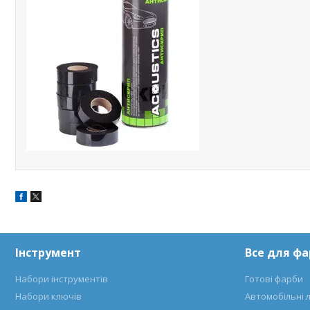
Інструмент
Все для ф
Набори інструментів
Готові фарби
Набори ключів
Автомобільні 