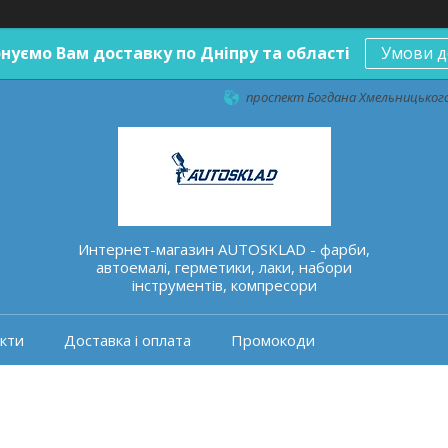
нуємо Вам доставку по Дніпру та області
Умови д
проспект Богдана Хмельницького 
Интернет-магазин AUTOSKLAD - фарби,
автоемалі, герметики, лаки, набори
інструментів, компресори
кти
Доставка і оплата
Промокоди