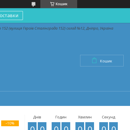
Кошик
оставки
152 (вулиця Героїв Сталінграда 152) склад №12, Дніпро, Україна
Кошик
Днів
Годин
Хвилин
Секунд
–10%
0
0
0
0
0
0
0
0