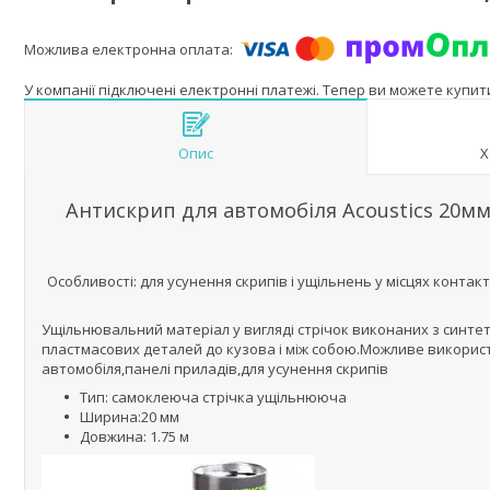
У компанії підключені електронні платежі. Тепер ви можете купи
Опис
Х
Антискрип для автомобіля Acoustics 20мм 
Особливості: для усунення скрипів і ущільнень у місцях конт
Ущільнювальний матеріал у вигляді стрічок виконаних з синте
пластмасових деталей до кузова і між собою.Можливе викорис
автомобіля,панелі приладів,для усунення скрипів
Тип: самоклеюча стрічка ущільнююча
Ширина:20 мм
Довжина: 1.75 м