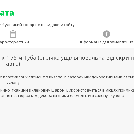
ти будь-який товар не покидаючи сайту.
арактеристики
Інформація для замовлення
х 1.75 м Туба (стрічка ущільнювальна від скрипі
авто)
акту пластикових елементів кузова, в зазорах між декоративними еле
салону
тичної тканини з клейовим шаром. Використовується в місцях примик
тання в зазорах між декоративними елементами салону і кузова