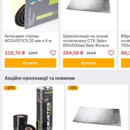
Антискрип стрічка
Шумоізоляція на основі
Вібр
ACOUSTICS 20 мм х 6 м
поліетилену СТК Splen
полі
800х500мм 8мм Фольга
700х
119,70
294,50
89,
₴
₴
126 ₴
310 ₴
Купити
Купити
Акційні пропозиції та новинки
–10%
–5%