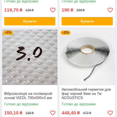
Готово до відправки
Готово до відправки
119,70
190
₴
₴
126 ₴
200 ₴
Купити
Купити
–5%
–5%
Автомобільний герметик для
Віброізоляція на полімерній
фар чорний 9мм на 7м
основі VIZOL 700х500х3 мм
ACOUSTICS
Готово до відправки
Готово до відправки
150,10
448,40
₴
₴
158 ₴
472 ₴