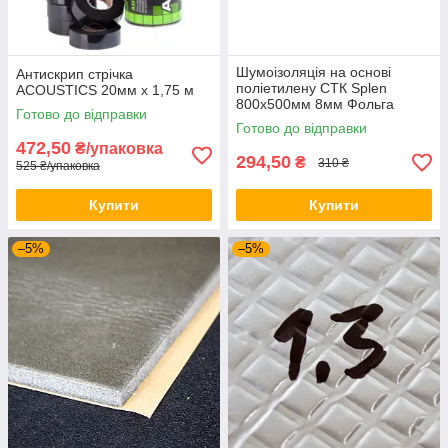
Шумоізоляція на основі
Антискрип стрічка
поліетилену СТК Splen
ACOUSTICS 20мм x 1,75 м
800х500мм 8мм Фольга
Готово до відправки
Готово до відправки
472,50
₴/упаковка
294,50
₴
310 ₴
525 ₴/упаковка
Купити
Купити
–5%
–5%