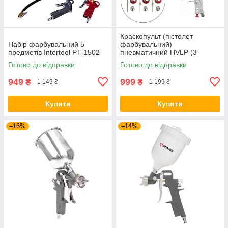
Краскопульт (пістолет
Набір фарбувальний 5
фарбувальний)
предметів Intertool PT-1502
пневматичний HVLP (3
форсунки 1,3 мм, 1,4 мм, 1,7
Готово до відправки
Готово до відправки
мм)) Intertool PT-0153
949
999
₴
₴
1 149 ₴
1 199 ₴
Купити
Купити
–16%
–14%