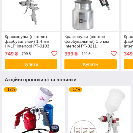
Краскопульт (пістолет
Краскопульт (пістолет
Крас
фарбувальний) 1,4 мм
фарбувальний) 1,5 мм
фарб
HVLP Intertool PT-0103
Intertool PT-0211
Inte
749
399
349
₴
₴
799 ₴
449 ₴
Купити
Купити
Акційні пропозиції та новинки
–17%
–17%