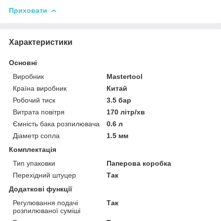
Приховати
Характеристики
Основні
Виробник
Mastertool
Країна виробник
Китай
Робочий тиск
3.5 бар
Витрата повітря
170 літр/хв
Ємність бака розпилювача
0.6 л
Діаметр сопла
1.5 мм
Комплектація
Тип упаковки
Паперова коробка
Перехідний штуцер
Так
Додаткові функції
Регулювання подачі
Так
розпилюваної суміші