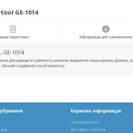
tool GE-1014
арактеристики
Інформація для замовлення
 GE-1014
чена для швидкого ремонту шлангів: видалити пошкоджену ділянку, 
 Легкий і надійний спосіб ремонту.
арбування
Корисна інформація
Нам довіряють
лаки
Доставка і оплата