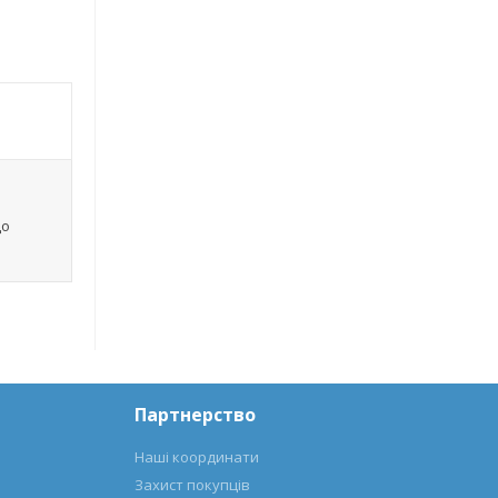
що
Партнерство
Наші координати
Захист покупців