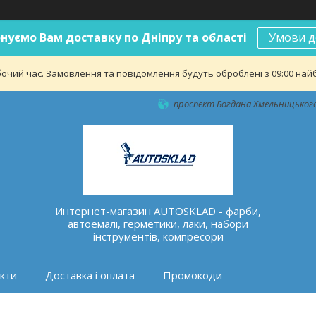
нуємо Вам доставку по Дніпру та області
Умови д
бочий час. Замовлення та повідомлення будуть оброблені з 09:00 найб
проспект Богдана Хмельницького 
Интернет-магазин AUTOSKLAD - фарби,
автоемалі, герметики, лаки, набори
інструментів, компресори
кти
Доставка і оплата
Промокоди