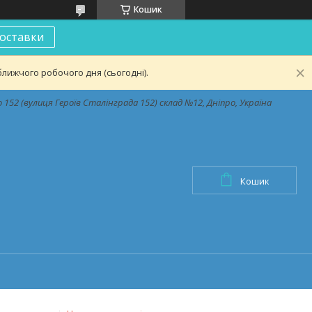
Кошик
оставки
лижчого робочого дня (сьогодні).
152 (вулиця Героїв Сталінграда 152) склад №12, Дніпро, Україна
Кошик