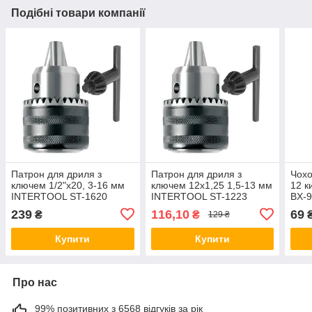
Подібні товари компанії
Патрон для дриля з
Патрон для дриля з
Чохо
ключем 1/2"x20, 3-16 мм
ключем 12x1,25 1,5-13 мм
12 
INTERTOOL ST-1620
INTERTOOL ST-1223
BX-
239
116,10
69
₴
₴
129 ₴
Купити
Купити
Про нас
99% позитивних з 6568 відгуків за рік