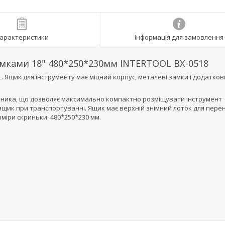
арактеристики
Інформація для замовлення
амками 18" 480*250*230мм INTERTOOL BX-0518
 Ящик для інструменту має міцний корпус, металеві замки і додатков
ника, що дозволяє максимально компактно розміщувати інструмент
щик при транспортуванні. Ящик має верхній знімний лоток для пере
міри скриньки: 480*250*230 мм.