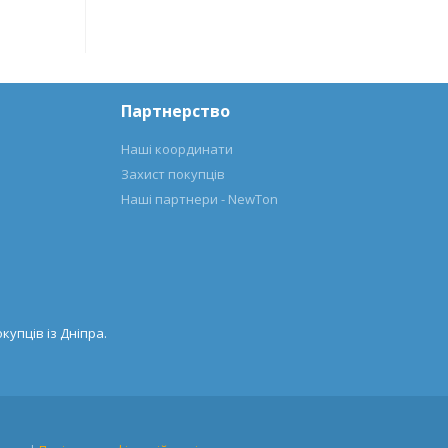
Партнерство
Наші координати
Захист покупців
Наші партнери - NewTon
купців із Дніпра.