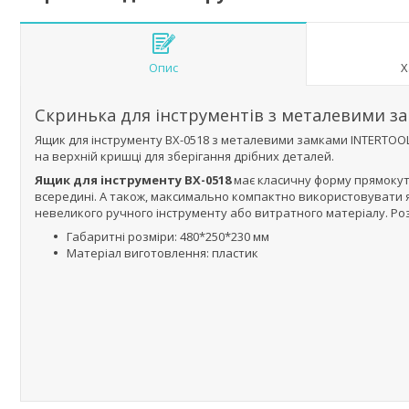
Опис
Х
Скринька для інструментів з металевими з
Ящик для інструменту BX-0518 з металевими замками INTERTOOL.
на верхній кришці для зберігання дрібних деталей.
Ящик для інструменту BX-0518
має класичну форму прямокут
всередині. А також, максимально компактно використовувати я
невеликого ручного інструменту або витратного матеріалу. Роз
Габаритні розміри: 480*250*230 мм
Матеріал виготовлення: пластик