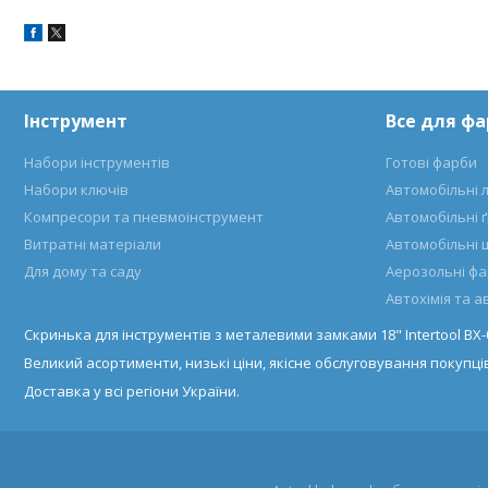
Інструмент
Все для ф
Набори інструментів
Готові фарби
Набори ключів
Автомобільні 
Компресори та пневмоінструмент
Автомобільні 
Витратні матеріали
Автомобільні 
Для дому та саду
Аерозольні ф
Автохімія та 
Скринька для інструментів з металевими замками 18" Intertool BX
Великий асортименти, низькі ціни, якісне обслуговування покупців
Доставка у всі регіони України.