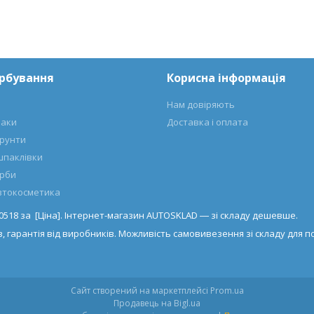
арбування
Корисна інформація
Нам довіряють
лаки
Доставка і оплата
ґрунти
шпаклівки
арби
автокосметика
-0518 за [Ціна]. Інтернет-магазин AUTOSKLAD ― зі складу дешевше.
, гарантія від виробників. Можливість самовивезення зі складу для по
Сайт створений на маркетплейсі
Prom.ua
Продавець на Bigl.ua