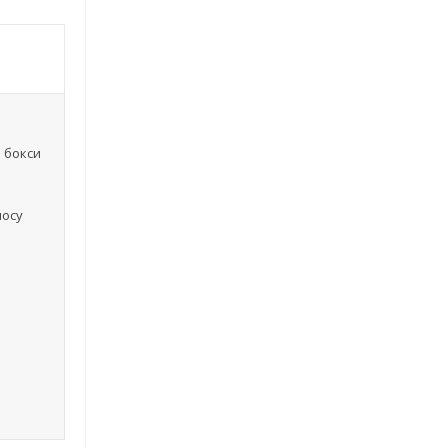
і бокси
носу