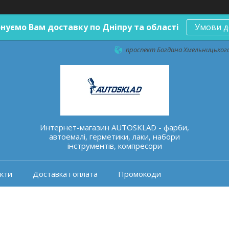
нуємо Вам доставку по Дніпру та області
Умови д
проспект Богдана Хмельницького 
Интернет-магазин AUTOSKLAD - фарби,
автоемалі, герметики, лаки, набори
інструментів, компресори
кти
Доставка і оплата
Промокоди