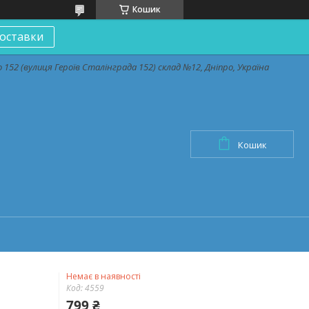
Кошик
оставки
152 (вулиця Героїв Сталінграда 152) склад №12, Дніпро, Україна
Кошик
Немає в наявності
Код:
4559
799 ₴