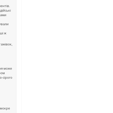
ентів.
дійські
сами
бували
ші ж
тажівок,
ння може
ром
о-сірого
(мокре