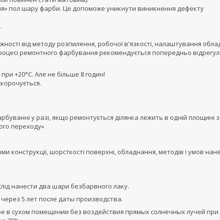
ня» пол шару фарби. Це допоможе уникнути виникнення дефекту
.
ежності від методу розпилення, робочої в'язкості, налаштування обла
м у процесі ремонтного фарбування рекомендується попередньо відрег
при +20°С. Але не більше 8 годин!
скорочується.
рбуванні у разі, якщо ремонтується ділянка лежить в одній площині з
ого переходу»
и конструкції, шорсткості поверхні, обладнання, методів і умов нан
 слід нанести два шари безбарвного лаку.
через 5 лет после даты производства.
ре в сухом помещении без воздействия прямых солнечных лучей при