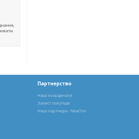
днання,
улювати
Партнерство
Наші координати
Захист покупців
Наші партнери - NewTon