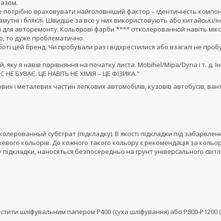
разом.
е потрібно враховувати найголовніший фактор – ідентичність компон
аламутні і бляклі. Швидше за все у них використовують або китайські/ін
м для авторемонту. Кольорові фарби **** отколерованной навіть мік
о, то дуже проблематично.
боті цей бренд. Чи пробували раз і відхрестилися або взагалі не про
, яку я навів порівняння на початку листа. Mobihel/Mipa/Dyna і т. д. Ін
 НЕ БУВАЄ. ЦЕ НАВІТЬ НЕ ХІМІЯ – ЦЕ ФІЗИКА."
х і металевих частин легкових автомобілів, кузовів автобусів, ван
колерованный субстрат (підкладку). В якості підкладки під забарвле
ежевого кольорів. До кожного такого кольору є рекомендація за кольо
у підкладки, наносяться безпосередньо на грунт універсального світл
тити шліфувальним папером Р400 (суха шліфування) або Р800-Р1200 