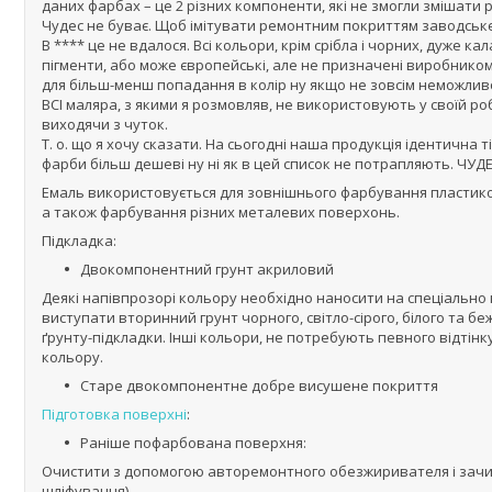
даних фарбах – це 2 різних компоненти, які не змогли змішати 
Чудес не буває. Щоб імітувати ремонтним покриттям заводськ
В **** це не вдалося. Всі кольори, крім срібла і чорних, дуже к
пігменти, або може європейські, але не призначені виробнико
для більш-менш попадання в колір ну якщо не зовсім неможлив
ВСІ маляра, з якими я розмовляв, не використовують у своїй ро
виходячи з чуток.
Т. о. що я хочу сказати. На сьогодні наша продукція ідентична тій
фарби більш дешеві ну ні як в цей список не потрапляють. ЧУДЕС
Емаль використовується для зовнішнього фарбування пластикови
а також фарбування різних металевих поверхонь.
Підкладка:
Двокомпонентний грунт акриловий
Деякі напівпрозорі кольору необхідно наносити на спеціально 
виступати вторинний грунт чорного, світло-сірого, білого та б
ґрунту-підкладки. Інші кольори, не потребують певного відтінк
кольору.
Старе двокомпонентне добре висушене покриття
Підготовка поверхні
:
Раніше пофарбована поверхня:
Очистити з допомогою авторемонтного обезжиривателя і зачис
шліфування).