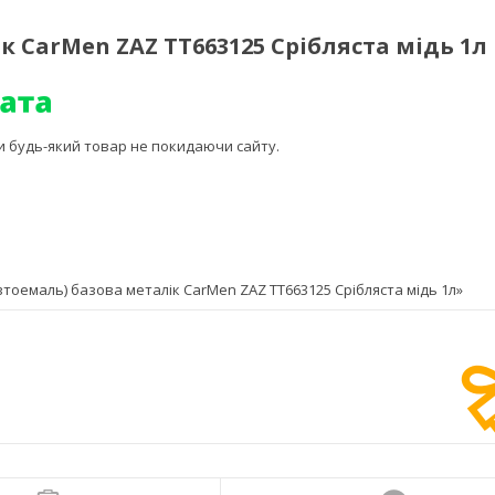
к CarMen ZAZ TT663125 Срібляста мідь 1л
ти будь-який товар не покидаючи сайту.
оемаль) базова металік CarMen ZAZ TT663125 Срібляста мідь 1л»