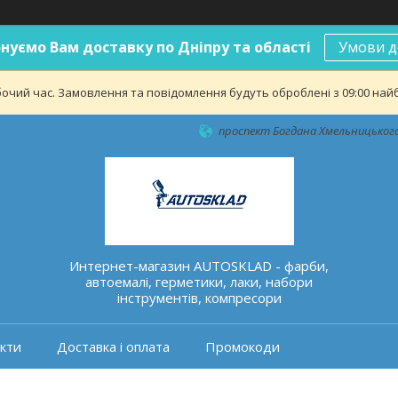
нуємо Вам доставку по Дніпру та області
Умови д
бочий час. Замовлення та повідомлення будуть оброблені з 09:00 найб
проспект Богдана Хмельницького 
Интернет-магазин AUTOSKLAD - фарби,
автоемалі, герметики, лаки, набори
інструментів, компресори
кти
Доставка і оплата
Промокоди