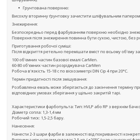
Грунтована поверхню:
Висохлу вторинну ґрунтовку зачистити шліфувальним папером Р
Знежирення:
Безпосередньо перед фарбуванням поверхню необхідно знежи
Поверхня після знежирення повинна бути сухою, чистою, без р
Приготування робочої суміші:
Після відкриття ретельно перемішати вміст по всьому об'єму за
100 об'ємних частин базової емалі CarMen.
60-80 об'ємних частин розріджувача CarMen
Робоча в'язкість 15-18 с по віскозиметрі DIN Сір 4 при 20°С.
Термін придатності після змішування:
Розбавлена емаль може зберігається до закінчення терміну при
відповідних умовах зберігання у щільно закритій тарі.
Характеристики фарбопульта: Тип: HVLP або RP з верхнім бачк
Діаметр сопла: 1,3-1,4 мм
Робочий тиск: 1,5-2,5 бару.
Нанесення:
Нанести 2-3 шари фарби в залежності від покриваності конкрет
Витримка між шарами складає 2-5 хв / +20°С (шар нанесеної фа