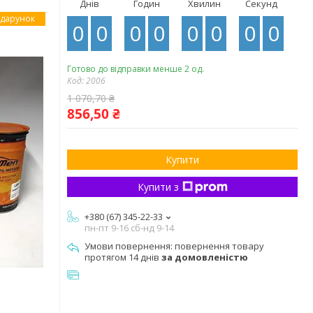
Днів
Годин
Хвилин
Секунд
0
0
0
0
0
0
0
0
Готово до відправки менше 2 од.
Код:
2006
1 070,70 ₴
856,50 ₴
Купити
Купити з
+380 (67) 345-22-33
пн-пт 9-16 сб-нд 9-14
повернення товару
протягом 14 днів
за домовленістю