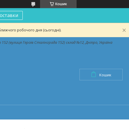
Кошик
оставки
лижчого робочого дня (сьогодні).
152 (вулиця Героїв Сталінграда 152) склад №12, Дніпро, Україна
Кошик