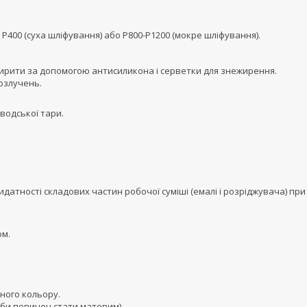
400 (суха шліфування) або Р800-Р1200 (мокре шліфування).
рити за допомогою антисиликона і серветки для знежирення.
озлучень.
водської тари.
датності складових частин робочої суміші (емалі і розріджувача) при
ом.
ного кольору.
рби повинен стати матовим).