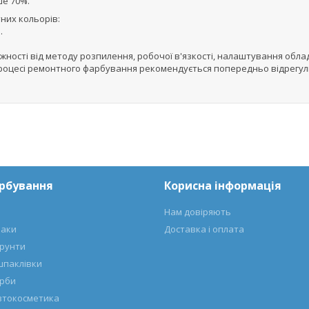
ше 70%.
них кольорів:
.
ежності від методу розпилення, робочої в'язкості, налаштування обла
м у процесі ремонтного фарбування рекомендується попередньо відрег
арбування
Корисна інформація
Нам довіряють
лаки
Доставка і оплата
ґрунти
шпаклівки
арби
автокосметика