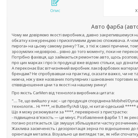
Опис
Х
Авто фарба (авт
Чому ми довіряємо якості виробника, давно закрепившемуся на
обкатку конкуренцією і прискіпливим думкою споживача. А чом
пирога» на цьому самому ринку? Так, з тієї ж самої причини, т
зрозумілих недовірою... рівно до того моменту, поки не перекон
Потрібно фахівця, що займається ремонтом авто, щось розповідат
про цих марках і про їх продукції вже відомо стільки, що дізна
А переконає Вас вітчизняний виробник лакофарбових матеріалів
брендам? Не спробувавши на практиці, сказати важко, чи не та
нижча, ніж у вже названих популярних і шанованих торгових ма
співвідношення ціни та якості на нашому ринку!
Про якість CarMen від технолога виробника цитата:
".... Те, що вийшло у нас – це продукція споріднена Mobihel/Dy
технологія... Ні ****, ні Butterfly/Adi Upp, ні китаї-одеський **
Що я можу резюмувати за ****, перевіреної з пристрастю:
- підвищена в'язкість — це мінус. Розбавлення фарби 1:1 як ре
погано розтікається. Це змушує збільшувати частку розчинника
Жахлива засміченість і дезорієнтація зерна по відношенню до п
орієнтація металіка. Візуально це виглядає так, як ніби споча