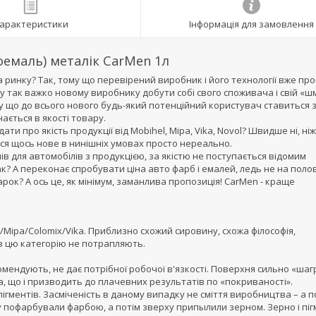
арактеристики
Інформація для замовлення
оемаль) металік CarMen 1л
 ринку? Так, тому що перевірений виробник і його технології вже пр
у так важко новому виробнику добути собі свого споживача і свій «ш
ому що до всього нового будь-який потенційний користувач ставиться з
ається в якості товару.
и про якість продукції від Mobihel, Mipa, Vika, Novol? Швидше ні, ніж
тися щось нове в нинішніх умовах просто нереально.
 для автомобілів з продукцією, за якістю не поступається відомим
к? А переконає спробувати ціна авто фарб і емалей, ледь не на поло
рок? А ось це, як мінімум, заманлива пропозиція! CarMen - краще
na/Mipa/Colomix/Vika. Приблизно схожий сировину, схожа філософія,
*** в цю категорію не потрапляють.
комендують, не дає потрібної робочої в'язкості. Поверхня сильно «шаг
, що і призводить до плачевних результатів по «покриваності».
ігментів. Засміченість в даному випадку не сміття виробництва – а 
тку пофарбували фарбою, а потім зверху припылили зерном. Зерно і пі