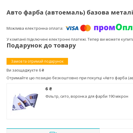
Авто фарба (автоемаль) базова металі
У компанії підключені електронні платежі. Тепер ви можете купи
Подарунок до товару
Замов та отримай подарунок
Ви заощаджуєте 6 ₴
Отримайте цю позицію безкоштовно при покупці «Авто фарба (авт
6 ₴
Фільтр, сито, воронка для фарби 190 мікрон