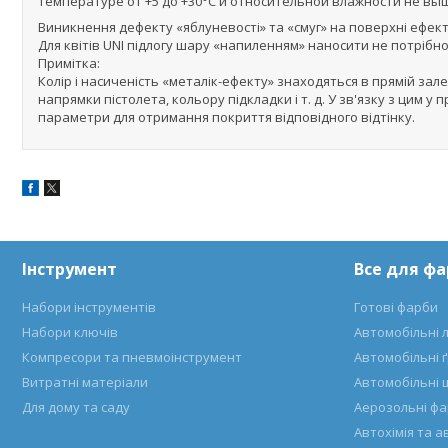
температуре от +5 до +30°С и относительной влажности не вы
Виникнення дефекту «яблуневості» та «смуг» на поверхні ефект
Для квітів UNI підлогу шару «напиленням» наносити не потрібно
Примітка:
Колір і насиченість «металік-ефекту» знаходяться в прямій зал
напрямки пістолета, кольору підкладки і т. д. У зв'язку з ци
параметри для отримання покриття відповідного відтінку.
Інструмент
Все для ф
Набори інструментів
Готові фарби
Набори ключів
Автомобільні 
Компресори та пневмоінструмент
Автомобільні 
Витратні матеріали
Автомобільні 
Для дому та саду
Аерозольні ф
Автохімія та 