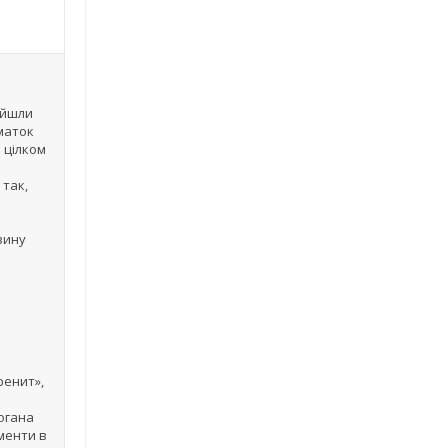
ойшли
маток
 цілком
 так,
вину
ренит»,
погана
гменти в