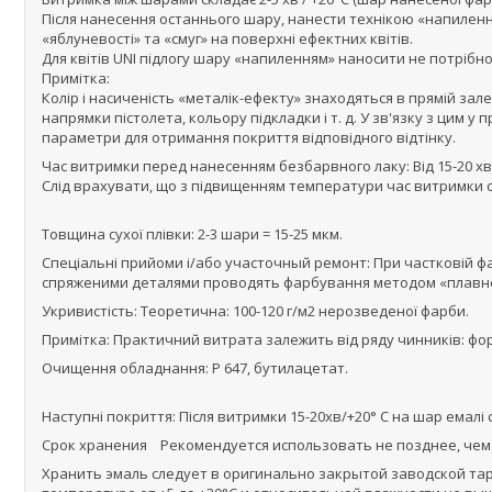
Після нанесення останнього шару, нанести технікою «напилен
«яблуневості» та «смуг» на поверхні ефектних квітів.
Для квітів UNI підлогу шару «напиленням» наносити не потрібно
Примітка:
Колір і насиченість «металік-ефекту» знаходяться в прямій зал
напрямки пістолета, кольору підкладки і т. д. У зв'язку з ци
параметри для отримання покриття відповідного відтінку.
Час витримки перед нанесенням безбарвного лаку: Від 15-20 хв 
Слід врахувати, що з підвищенням температури час витримки 
Товщина сухої плівки: 2-3 шари = 15-25 мкм.
Спеціальні прийоми і/або участочный ремонт: При частковій фа
спряженими деталями проводять фарбування методом «плавн
Укривистість: Теоретична: 100-120 г/м2 нерозведеної фарби.
Примітка: Практичний витрата залежить від ряду чинників: форм
Очищення обладнання: Р 647, бутилацетат.
Наступні покриття: Після витримки 15-20хв/+20° С на шар емалі
Срок хранения Рекомендуется использовать не позднее, чем 
Хранить эмаль следует в оригинально закрытой заводской та