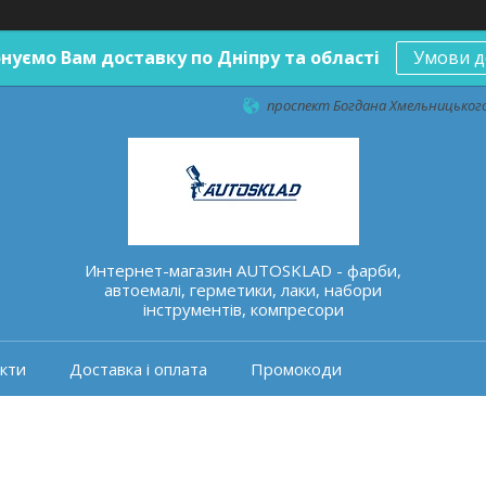
нуємо Вам доставку по Дніпру та області
Умови д
проспект Богдана Хмельницького 
Интернет-магазин AUTOSKLAD - фарби,
автоемалі, герметики, лаки, набори
інструментів, компресори
кти
Доставка і оплата
Промокоди