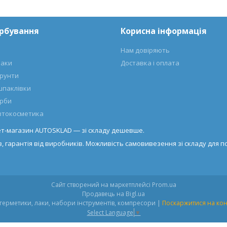
арбування
Корисна інформація
Нам довіряють
лаки
Доставка і оплата
ґрунти
шпаклівки
арби
автокосметика
нет-магазин AUTOSKLAD ― зі складу дешевше.
, гарантія від виробників. Можливість самовивезення зі складу для по
Сайт створений на маркетплейсі
Prom.ua
Продавець на Bigl.ua
Autosklad.ua – фарби, автоемалі, герметики, лаки, набори інструментів, компресори |
Поскаржитися на кон
Select Language
▼