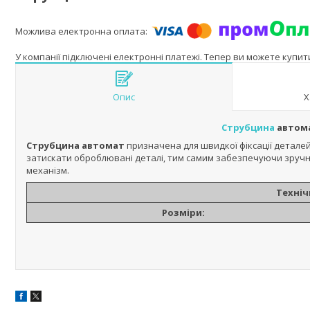
У компанії підключені електронні платежі. Тепер ви можете купи
Опис
Х
Струбцина
автома
Струбцина автомат
призначена для швидкої фіксації детале
затискати оброблювані деталі, тим самим забезпечуючи зручніс
механізм.
Техніч
Розміри: