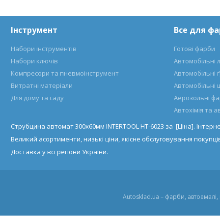
Інструмент
Все для ф
Набори інструментів
Готові фарби
Набори ключів
Автомобільні 
Компресори та пневмоінструмент
Автомобільні 
Витратні матеріали
Автомобільні 
Для дому та саду
Аерозольні ф
Автохімія та 
Струбцина автомат 300х60мм INTERTOOL HT-6023 за [Ціна]. Інтер
Великий асортименти, низькі ціни, якісне обслуговування покупців
Доставка у всі регіони України.