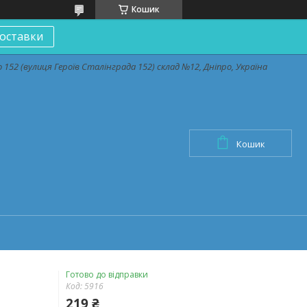
Кошик
оставки
152 (вулиця Героїв Сталінграда 152) склад №12, Дніпро, Україна
Кошик
Готово до відправки
Код:
5916
219 ₴