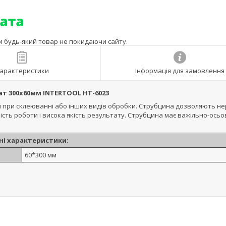
ти будь-який товар не покидаючи сайту.
арактеристики
Інформація для замовлення
т 300х60мм INTERTOOL HT-6023
й при склеюванні або інших видів обробки. Струбцина дозволяють н
ть роботи і висока якість результату. Струбцина має важільно-осьо
ні характеристики:
60*300 мм