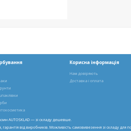
арбування
Корисна інформація
Нам довіряють
лаки
Доставка і оплата
ґрунти
шпаклівки
арби
автокосметика
газин AUTOSKLAD ― зі складу дешевше.
, гарантія від виробників. Можливість самовивезення зі складу для по