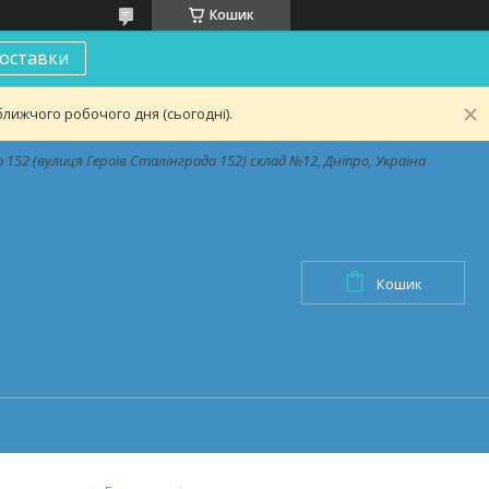
Кошик
оставки
лижчого робочого дня (сьогодні).
152 (вулиця Героїв Сталінграда 152) склад №12, Дніпро, Україна
Кошик