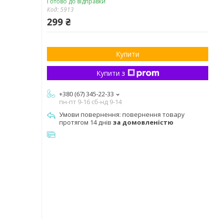
Готово до відправки
Код:
5913
299 ₴
Купити
Купити з
+380 (67) 345-22-33
пн-пт 9-16 сб-нд 9-14
повернення товару
протягом 14 днів
за домовленістю