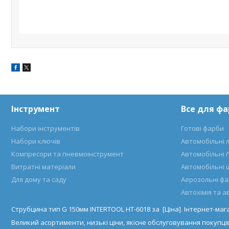
Інструмент
Все для ф
Набори інструментів
Готові фарби
Набори ключів
Автомобільні 
Компресори та пневмоінструмент
Автомобільні 
Витратні матеріали
Автомобільні 
Для дому та саду
Аерозольні ф
Автохімія та 
Струбцина тип G 150мм INTERTOOL HT-6018 за [Ціна]. Інтернет-ма
Великий асортименти, низькі ціни, якісне обслуговування покупців