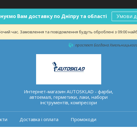
нуємо Вам доставку по Дніпру та області
Умови д
бочий час. Замовлення та повідомлення будуть оброблені з 09:00 найб
проспект Богдана Хмельницького 
Интернет-магазин AUTOSKLAD - фарби,
автоемалі, герметики, лаки, набори
інструментів, компресори
кти
Доставка і оплата
Промокоди