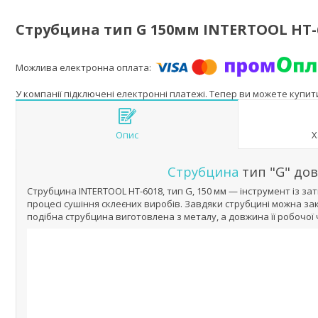
Струбцина тип G 150мм INTERTOOL HT-
У компанії підключені електронні платежі. Тепер ви можете купи
Опис
Х
Струбцина
тип "G" до
Струбцина INTERTOOL HT-6018, тип G, 150 мм — інструмент із за
процесі сушіння склеєних виробів. Завдяки струбцині можна з
подібна струбцина виготовлена з металу, а довжина її робочої 