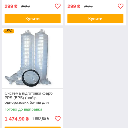
299
299
₴
₴
349 ₴
349 ₴
Купити
Купити
–5%
Система підготовки фарб
PPS (EPS) (набір
одноразових бачків для
фарбопультів) 50 од., 600 мл
Готово до відправки
1 474,90
₴
1 552,50 ₴