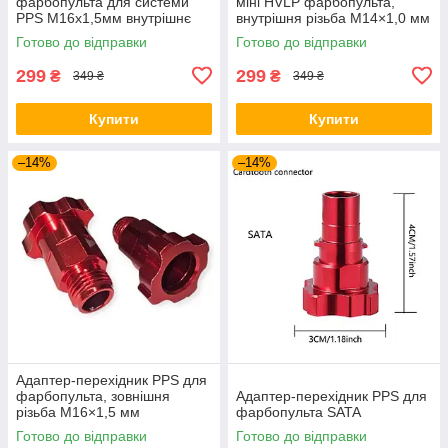
фарбопульта для системи
міні HVLP фарбопульта,
PPS М16х1,5мм внутрішнє
внутрішня різьба M14×1,0 мм
різьблення
Готово до відправки
Готово до відправки
299
299
₴
₴
349 ₴
349 ₴
Купити
Купити
–14%
–14%
Адаптер-перехідник PPS для
фарбопульта, зовнішня
Адаптер-перехідник PPS для
різьба M16×1,5 мм
фарбопульта SATA
Готово до відправки
Готово до відправки