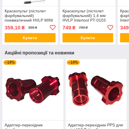
Краскопульт (пістолет
Краскопульт (пістолет
Крас
фарбувальний)
фарбувальний) 1,4 мм
фарб
пневматичний HVLP MINI
HVLP Intertool PT-0103
Inte
1.0 мм INTERTOOL PT-
359,10
749
349
₴
₴
399 ₴
799 ₴
0121
Купити
Купити
Акційні пропозиції та новинки
–14%
–14%
Адаптер-перехідник
Адаптер-перехідник PPS для