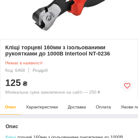
Кліщі торцеві 160мм з ізольованими
рукоятками до 1000В Intertool NT-0236
Немає в наявності
Код: 6468
Роздріб
125
₴
Мінімальна сума замовлення на сайті — 250 ₴
Опис
Характеристики
Доставка
Оплата
Умови п
Опис
Кліщі
торцеві 160мм з ізольованими рукоятками до 1000В