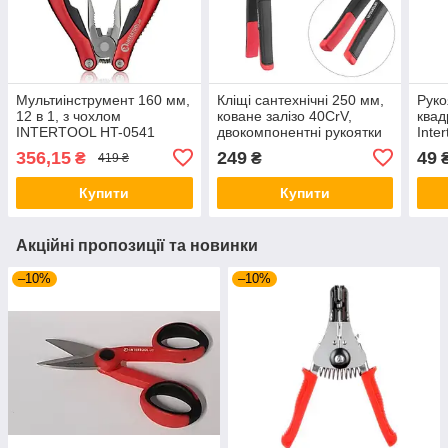
Мультиінструмент 160 мм,
Кліщі сантехнічні 250 мм,
Руко
12 в 1, з чохлом
коване залізо 40CrV,
квад
INTERTOOL HT-0541
двокомпонентнi рукоятки
Inte
STORM INTERTOOL NT-
356,15
249
49
₴
₴
419 ₴
0165
Купити
Купити
Акційні пропозиції та новинки
–10%
–10%