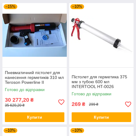
–15%
–10%
Пневматичний пістолет для
Пістолет для герметика 375
нанесення герметиків 310 мл
мм з тубою 600 мл
Teroson Powerline II
INTERTOOL HT-0026
Dispenser (960304)
Готово до відправки
Готово до відправки
30 277,20
₴
269
₴
299 ₴
35 620,20 ₴
Купити
Купити
–10%
–10%