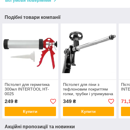
Всі умови повернення
Подібні товари компанії
Пістолет для герметика
Пістолет для піни з
Піст
300мл INTERTOOL HT-
тефлоновим покриттям
INT
0025
голки, трубки і утримувача
балона 4 насадки
249
349
71,
₴
₴
INTERTOOL PT-0605
Купити
Купити
Акційні пропозиції та новинки