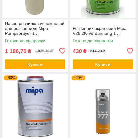
Насос-розпилювач помповий
для розчинників Mipa
Розчинник акриловий Mipa
Pumpsprayer 1 л
V25 2K-Verdunnung 1 л
Готово до відправки
Готово до відправки
1 186,70
430
₴
₴
1 825,70 ₴
614,20 ₴
Купити
Купити
–30%
–20%