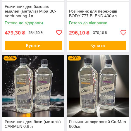
Розчинник для базових
емалей (металів) Mipa BC-
Розчинник для переходів
Verdunnung 1л
BODY 777 BLEND 400мл
Готово до відправки
Готово до відправки
479,30
296,10
₴
₴
684,60 ₴
370,10 ₴
Купити
Купити
–20%
–20%
Розчинник для бази (металік)
Розчинник акриловий CarMen
CARMEN 0,8 л
800мл