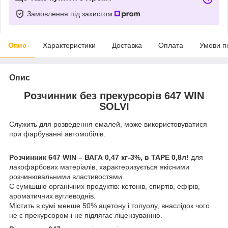
Замовлення під захистом
Опис
Характеристики
Доставка
Оплата
Умови п
Опис
Розчинник без прекурсорів 647 WIN
SOLVI
Служить для розведення емалей, може використовуватися
при фарбуванні автомобілів.
Розчинник 647 WIN – ВАГА 0,47 кг-3%, в ТАРЕ 0,8л!
для
лакофарбових матеріалів, характеризується якісними
розчинювальними властивостями.
Є сумішшю органічних продуктів: кетонів, спиртів, ефірів,
ароматичних вуглеводнів.
Містить в сумі менше 50% ацетону і толуолу, внаслідок чого
не є прекурсором і не підлягає ліцензуванню.