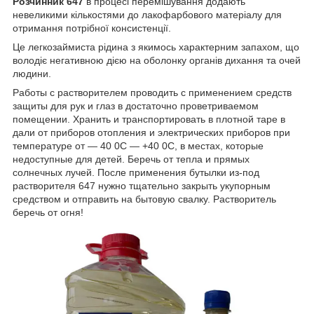
Розчинник 647
в процесі перемішування додають
невеликими кількостями до лакофарбового матеріалу для
отримання потрібної консистенції.
Це легкозаймиста рідина з якимось характерним запахом, що
володіє негативною дією на оболонку органів дихання та очей
людини.
Работы с растворителем проводить с применением средств
защиты для рук и глаз в достаточно проветриваемом
помещении. Хранить и транспортировать в плотной таре в
дали от приборов отопления и электрических приборов при
температуре от ― 40 0С ― +40 0С, в местах, которые
недоступные для детей. Беречь от тепла и прямых
солнечных лучей. После применения бутылки из-под
растворителя 647 нужно тщательно закрыть укупорным
средством и отправить на бытовую свалку. Растворитель
беречь от огня!