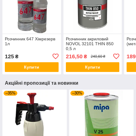
Розчинник 647 Хімрезерв
Розчинник акриловий
Розч
1л
NOVOL 32101 THIN 850
(мет
0,5 л
125
216,50
189
₴
₴
240,60 ₴
Купити
Купити
Акційні пропозиції та новинки
–35%
–30%