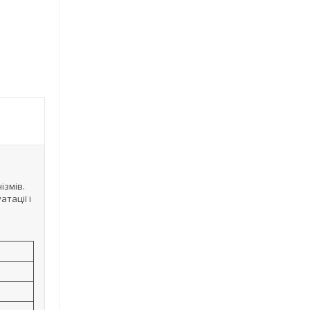
ізмів.
тації і