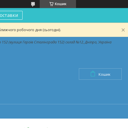
Кошик
оставки
лижчого робочого дня (сьогодні).
152 (вулиця Героїв Сталінграда 152) склад №12, Дніпро, Україна
Кошик