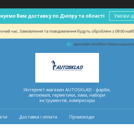
нуємо Вам доставку по Дніпру та області
Умови д
бочий час. Замовлення та повідомлення будуть оброблені з 09:00 найб
проспект Богдана Хмельницького 
Интернет-магазин AUTOSKLAD - фарби,
автоемалі, герметики, лаки, набори
інструментів, компресори
кти
Доставка і оплата
Промокоди