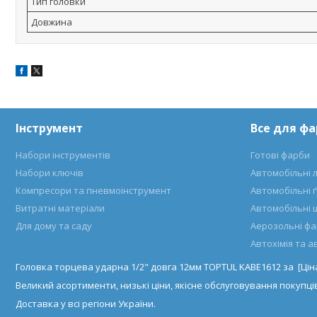
Тип головки
Довжина
Інструмент
Все для ф
Набори інструментів
Готові фарби
Набори ключів
Автомобільні 
Компресори та пневмоінструмент
Автомобільні 
Витратні матеріали
Автомобільні 
Для дому та саду
Аерозольні ф
Автохімія та 
Головка торцева ударна 1/2" довга 12мм TOPTUL KABE1612 за [Цін
Великий асортименти, низькі ціни, якісне обслуговування покупців
Доставка у всі регіони України.