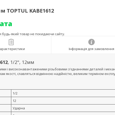
мм TOPTUL KABE1612
ти будь-який товар не покидаючи сайту.
арактеристики
Інформація для замовлення
612
, 1/2", 12мм
ими і високонавантаженими різьбовими з'єднаннями деталей і механ
м якості, славляться відмінною надійністю, великим терміном експлуа
1/2
12
Ударна