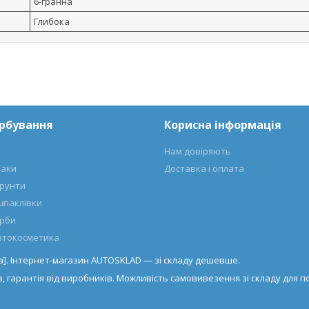
6-гранна
Глибока
арбування
Корисна інформація
Нам довіряють
лаки
Доставка і оплата
ґрунти
шпаклівки
арби
автокосметика
а]. Інтернет-магазин AUTOSKLAD ― зі складу дешевше.
, гарантія від виробників. Можливість самовивезення зі складу для по