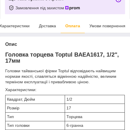
Замовлення під захистом
Характеристики
Доставка
Оплата
Умови повернення
Опис
Головка торцева Toptul BAEA1617, 1/2",
17мм
Головки тайванської фірми Toptul відповідають найвищим
нормам якості, славляться відмінною надійністю, великим
терміном експлуатації і привабливою ціною.
Характеристики:
Квадрат, Дюйм
1/2
Розмір
17
Тип
Торцева
Тип головки
6-гранна