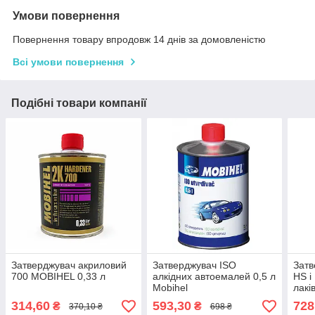
Умови повернення
Повернення товару впродовж 14 днів за домовленістю
Всі умови повернення
Подібні товари компанії
Затверджувач акриловий
Затверджувач ISO
Затв
700 MOBIHEL 0,33 л
алкідних автоемалей 0,5 л
HS і
Mobihel
лакі
314,60
593,30
728
₴
₴
370,10 ₴
698 ₴