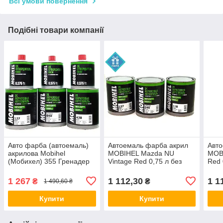
Всі умови повернення
Подібні товари компанії
Авто фарба (автоемаль)
Автоемаль фарба акрил
Авто
акрилова Mobihel
MOBIHEL Mazda NU
MOBI
(Мобихел) 355 Гренадер
Vintage Red 0,75 л без
Red 
0,75 л з затверджувачем
затверджувача
затв
0,375 л
1 267
1 112,30
1 1
₴
₴
1 490,60 ₴
Купити
Купити