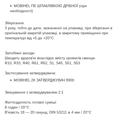
MOBIHEL ПЕ ШПАКЛІВКОЮ ДРІБНОЇ (при
необхідності)
Зберігання:
3 року, тобто до дати, зазначеної на упаковці, при зберіганні в
оригінальній закритій упаковці, в закритому приміщенні при
температурі від +5 до +20°C.
Запобіжні заходи:
Шкодить здоров'ю внаслідок змісту хроматів свинцю.
R10, R33, R40, R61, R62, S1, S45, S51, S53
Застосування затверджувача:
MOBIHEL 2К ЗАТВЕРДЖУВАЧ 9900
Змішування з затверджувачем 2:1
Життєздатність готової суміші:
8 годин / 20°С
В'язкість 18 ― 20 секунд, DIN 53211 ø 4 мм / 20°С