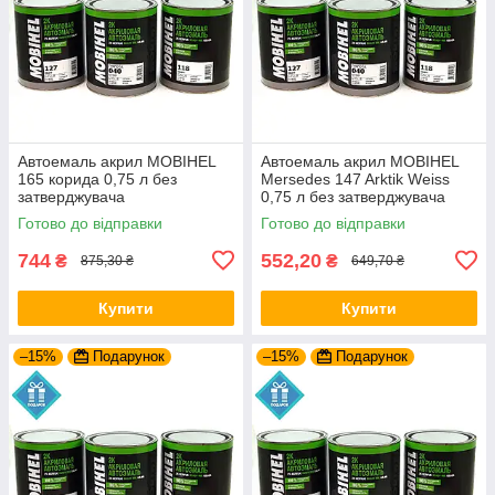
Автоемаль акрил MOBIHEL
Автоемаль акрил MOBIHEL
165 корида 0,75 л без
Mersedes 147 Arktik Weiss
затверджувача
0,75 л без затверджувача
Готово до відправки
Готово до відправки
744
552,20
₴
₴
875,30 ₴
649,70 ₴
Купити
Купити
–15%
Подарунок
–15%
Подарунок