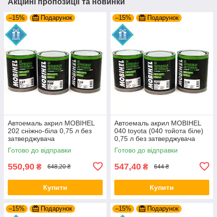
Акційні пропозиції та новинки
–15%
Подарунок
–15%
Подарунок
Автоемаль акрил MOBIHEL
Автоемаль акрил MOBIHEL
202 сніжно-біла 0,75 л без
040 toyota (040 тойота біле)
затверджувача
0,75 л без затверджувача
Готово до відправки
Готово до відправки
550,90
547,40
₴
₴
648,20 ₴
644 ₴
Купити
Купити
–15%
Подарунок
–15%
Подарунок