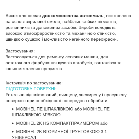
Високоглянцевая
двокомпонентна автоемаль
, виготовлена
на основі акрилової смоли, найбільш стійких пігментів,
розчинників та допоміжних засобів. Вироби володіють
високою атмосферостійкістю та механічною стійкістю,
швидкою сушкою і можливістю негайного переокраски.
Застосування:
Застосовується для ремонту легкових машин, для
остаточного фарбування кузовів автобусів, вантажівок та
інших металевих предметів.
Інструкція по застосуванню:
ПІДГОТОВКА ПОВЕРХНІ
:
Ретельно відшліфований, очищену, знежирену і просушену
поверхню при необхідності попередньо обробити:
MOBIHEL ПЕ ШПАКЛІВКОЮ або MOBIHEL ПЕ
ШПАКЛІВКОЮ М'ЯКОЮ
MOBIHEL 2K HS КОМПАКТПРАЙМЕРОМ або
MOBIHEL 2K ВТОРИННОЇ ГРУНТОВКОЮ 3:1
УНІВЕРСАЛ