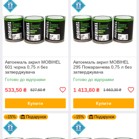
Автоемаль акрил MOBIHEL
Автоемаль акрил MOBIHEL
601 чорна 0,75 л без
295 Помаранчева 0,75 л без
затверджувача
затверджувача
Готово до відправки
Готово до відправки
533,50
1 413,80
₴
₴
627,60 ₴
1 663,30 ₴
Купити
Купити
–15%
Подарунок
–15%
Подарунок