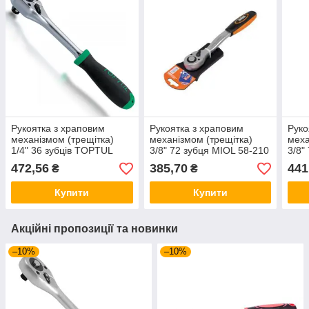
Рукоятка з храповим
Рукоятка з храповим
Руко
механізмом (трещітка)
механізмом (трещітка)
меха
1/4" 36 зубців TOPTUL
3/8" 72 зубця MIOL 58-210
3/8"
CJBG0815
472,56
385,70
441
₴
₴
Купити
Купити
Акційні пропозиції та новинки
–10%
–10%