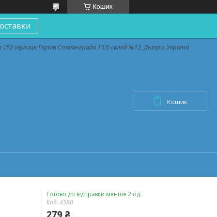
Кошик
оставки
152 (вулиця Героїв Сталінграда 152) склад №12, Дніпро, Україна
Кошик
Готово до відправки менше 2 од.
Код:
4580
279 ₴