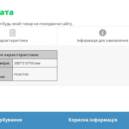
ти будь-який товар не покидаючи сайту.
арактеристики
Інформація для замовлення
ні характеристики:
міри:
380*310*60 мм
пластик
ня:
арбування
Корисна інформація