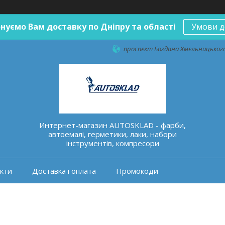
нуємо Вам доставку по Дніпру та області
Умови д
проспект Богдана Хмельницького 
Интернет-магазин AUTOSKLAD - фарби,
автоемалі, герметики, лаки, набори
інструментів, компресори
кти
Доставка і оплата
Промокоди