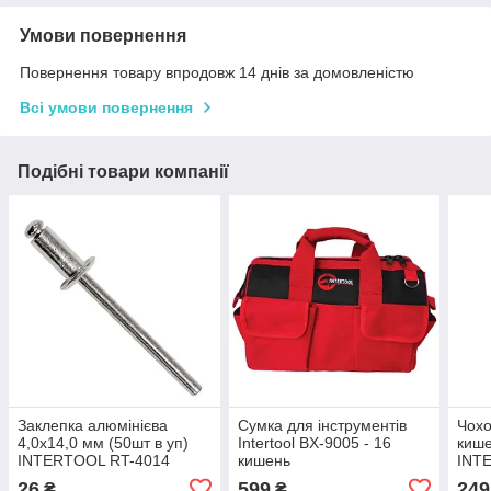
Умови повернення
Повернення товару впродовж 14 днів за домовленістю
Всі умови повернення
Подібні товари компанії
Заклепка алюмінієва
Сумка для інструментів
Чохо
4,0х14,0 мм (50шт в уп)
Intertool BX-9005 - 16
киш
INTERTOOL RT-4014
кишень
INT
405мм*230мм*300мм
26
599
249
₴
₴