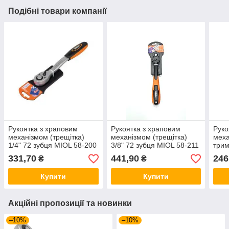
Подібні товари компанії
Рукоятка з храповим
Рукоятка з храповим
Руко
механізмом (трещітка)
механізмом (трещітка)
меха
1/4" 72 зубця MIOL 58-200
3/8" 72 зубця MIOL 58-211
трим
MIOL
331,70
441,90
246
₴
₴
Купити
Купити
Акційні пропозиції та новинки
–10%
–10%