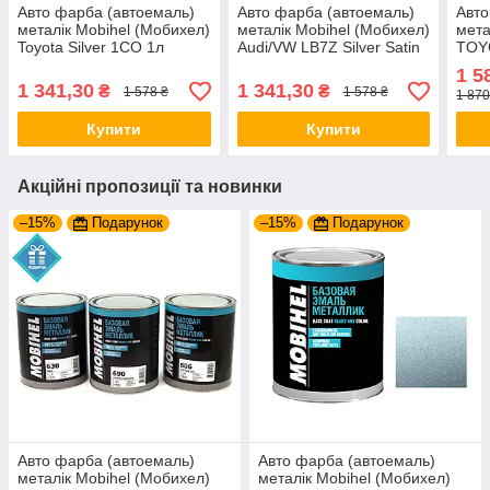
Авто фарба (автоемаль)
Авто фарба (автоемаль)
Авто
металік Mobihel (Мобихел)
металік Mobihel (Мобихел)
мета
Toyota Silver 1CO 1л
Audi/VW LB7Z Silver Satin
TOYO
1л
Crys
1 5
1 341,30
1 341,30
₴
₴
1 578 ₴
1 578 ₴
1 870
Купити
Купити
Акційні пропозиції та новинки
–15%
Подарунок
–15%
Подарунок
Авто фарба (автоемаль)
Авто фарба (автоемаль)
металік Mobihel (Мобихел)
металік Mobihel (Мобихел)