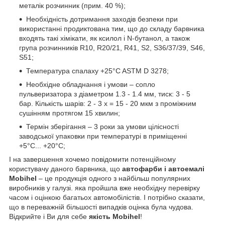
металік розчинник (прим. 40 %);
Необхідність дотримання заходів безпеки при
використанні продиктована тим, що до складу барвника
входять такі хімікати, як ксилол і N-бутанол, а також
група розчинників R10, R20/21, R41, S2, S36/37/39, S46,
S51;
Температура спалаху +25°C ASTM D 3278;
Необхідне обладнання і умови – сопло
пульверизатора з діаметром 1.3 - 1.4 мм, тиск: 3 - 5
бар. Кількість шарів: 2 - 3 x = 15 - 20 мкм з проміжним
сушінням протягом 15 хвилин;
Термін зберігання – 3 роки за умови цілісності
заводської упаковки при температурі в приміщенні
+5°C... +20°C;
І на завершення хочемо повідомити потенційному
користувачу даного барвника, що
автофарби і автоемалі
Mobihel
– це продукція одного з найбільш популярних
виробників у галузі. яка пройшла вже необхідну перевірку
часом і оцінкою багатьох автомобілістів. І потрібно сказати,
що в переважній більшості випадків оцінка була чудова.
Відкрийте і Ви для себе
якість Mobihel
!