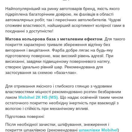
Найпопулярніший на ринку автотоварів бренд, якість якого
підкріплена багаторічним довірою, як фахівців в області
автомалярных робіт, так і пересічних автолюбителів. Чудові
споживчі властивості, найширший асортимент колірної гами в
поєднанні з доступністю!
Матова кольорова база з металевим ефектом
. Для такого
покриття характерно тривале збереження відтінку без
вигорання і вицвітання. Фарба добре лягає на будь-яку
підготовлену поверхню, має високий рівень адгезії. При
висиханні, завдяки підвищеному поверхневого натягу,
створює ідеально рівний шар. Рекомендована для
застосування за схемою «база+лак».
Для отримання якісного і глибокого глянцю з чудовими
властивостями міцності рекомендовано розтин безбарвним
лаком
Mobihel 2К HS (MS)
. Що надає освіченій таким чином
остаточного покриттю необхідну інертність при взаємодії з
вологою і стійкість при механічному впливі.
Підготовка поверхні:
Після необхідної зачистки, шліфування, знежирення і
покриття шпаклівкою (рекомендовані
шпаклівки Mobihel
)