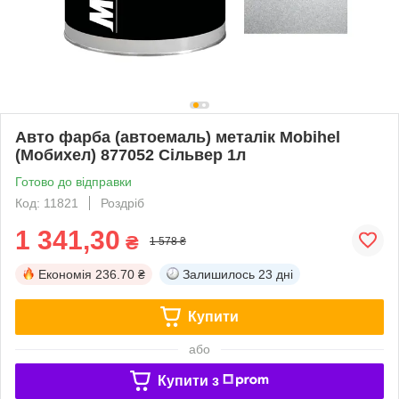
Авто фарба (автоемаль) металік Mobihel
(Мобихел) 877052 Сільвер 1л
Готово до відправки
Код: 11821
Роздріб
1 341,30
₴
1 578 ₴
Економія
236.70 ₴
Залишилось
23 дні
Купити
або
Купити з