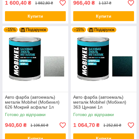
1 600,40
966,40
₴
₴
1 882,80 ₴
1 137 ₴
Купити
Купити
–15%
Подарунок
–15%
Подарунок
Авто фарба (автоемаль)
Авто фарба (автоемаль)
металік Mobihel (Мобихел)
металік Mobihel (Мобіхел)
626 Мокрий асфальт 1л
363 Цунамі 1л
Готово до відправки
Готово до відправки
940,60
1 064,70
₴
₴
1 106,60 ₴
1 252,60 ₴
Купити
Купити