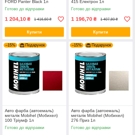
FORD Panter Black 1л
415 Електрон 1л
Готово до відправки
Готово до відправки
1 204,10
1 196,70
₴
₴
1 416,60 ₴
1 407,80 ₴
Купити
Купити
–15%
Подарунок
–15%
Подарунок
Авто фарба (автоемаль)
Авто фарба (автоемаль)
металік Mobihel (Мобихел)
металік Mobihel (Мобихел)
100 Тріумф 1л
276 Приз 1л
Готово до відправки
Готово до відправки