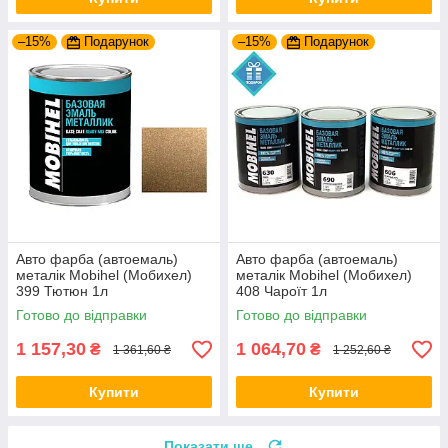
–15%
Подарунок
–15%
Подарунок
Авто фарба (автоемаль)
Авто фарба (автоемаль)
металік Mobihel (Мобихел)
металік Mobihel (Мобихел)
399 Тютюн 1л
408 Чароїт 1л
Готово до відправки
Готово до відправки
1 157,30
1 064,70
₴
₴
1 361,60 ₴
1 252,60 ₴
Купити
Купити
Показати ще