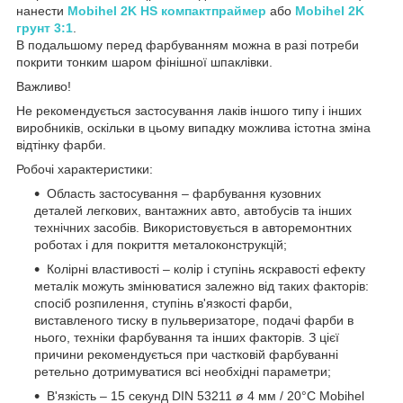
нанести
Mobihel 2K HS компактпраймер
або
Mobihel 2K
грунт 3:1
.
В подальшому перед фарбуванням можна в разі потреби
покрити тонким шаром фінішної шпаклівки.
Важливо!
Не рекомендується застосування лаків іншого типу і інших
виробників, оскільки в цьому випадку можлива істотна зміна
відтінку фарби.
Робочі характеристики:
Область застосування – фарбування кузовних
деталей легкових, вантажних авто, автобусів та інших
технічних засобів. Використовується в авторемонтних
роботах і для покриття металоконструкцій;
Колірні властивості – колір і ступінь яскравості ефекту
металік можуть змінюватися залежно від таких факторів:
спосіб розпилення, ступінь в'язкості фарби,
виставленого тиску в пульверизаторе, подачі фарби в
нього, техніки фарбування та інших факторів. З цієї
причини рекомендується при частковій фарбуванні
ретельно дотримуватися всі необхідні параметри;
В'язкість – 15 секунд DIN 53211 ø 4 мм / 20°С Mobihel