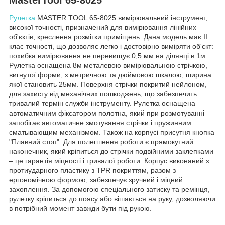
Рулетка
MASTER TOOL 65-8025 вимірювальний інструмент,
високої точності, призначений для вимірювання лінійних
об'єктів, креслення розмітки приміщень. Дана модель має ІІ
клас точності, що дозволяє легко і достовірно виміряти об'єкт:
похибка вимірювання не перевищує 0,5 мм на ділянці в 1м.
Рулетка оснащена 8м металевою вимірювальною стрічкою,
вигнутої форми, з метричною та дюймовою шкалою, ширина
якої становить 25мм. Поверхня стрічки покритий нейлоном,
для захисту від механічних пошкоджень, що забезпечить
тривалий термін служби інструменту. Рулетка оснащена
автоматичним фіксатором полотна, який при розмотуванні
запобігає автоматичне змотування стрічки і пружинним
сматывающим механізмом. Також на корпусі присутня кнопка
"Плавний стоп". Для полегшення роботи є прямокутний
наконечник, який кріпиться до стрічки подвійними заклепками
– це гарантія міцності і тривалої роботи. Корпус виконаний з
протиударного пластику з TPR покриттям, разом з
ергономічною формою, забезпечує зручний і міцний
захоплення. За допомогою спеціального затиску та ремінця,
рулетку кріпиться до поясу або вішається на руку, дозволяючи
в потрібний момент завжди бути під рукою.