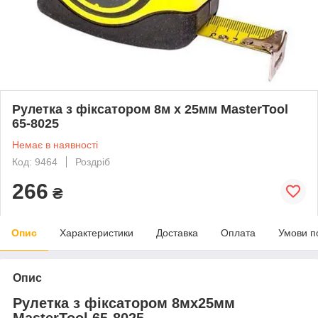
Рулетка з фіксатором 8м х 25мм MasterTool
65-8025
Немає в наявності
Код: 9464
Роздріб
266
₴
Опис
Характеристики
Доставка
Оплата
Умови п
Опис
Рулетка з фіксатором 8мх25мм
MasterTool 65-8025