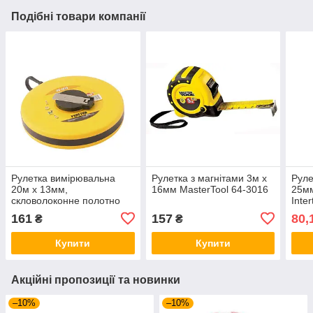
Подібні товари компанії
Рулетка вимірювальна
Рулетка з магнітами 3м х
Руле
20м х 13мм,
16мм MasterTool 64-3016
25мм
скловолоконне полотно
Inte
MasterTool 69-2013
161
157
80,
₴
₴
Купити
Купити
Акційні пропозиції та новинки
–10%
–10%