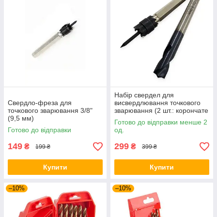
Набір свердел для
Свердло-фреза для
висвердлювання точкового
точкового зварювання 3/8"
зварювання (2 шт.: корончате
(9,5 мм)
+ спіральне HSS-Co 8 мм)
Готово до відправки менше 2
Готово до відправки
од.
149
299
₴
₴
199 ₴
399 ₴
Купити
Купити
–10%
–10%