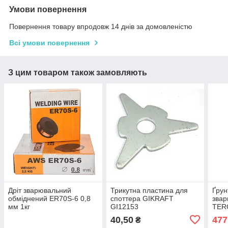
Умови повернення
Повернення товару впродовж 14 днів за домовленістю
Всі умови повернення
З цим товаром також замовляють
Дріт зварювальний
Трикутна пластина для
Ґрун
обміднений ER70S-6 0,8
споттера GIKRAFT
звар
мм 1кг
GI12153
TER
Spra
40,50
477
₴