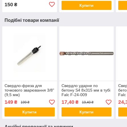
150
₴
Купити
Подібні товари компанії
Свердло-фреза для
Свердло ударне по
Свер
точкового зварювання 3/8"
бетону S4 8х315 мм в тубі
бето
(9,5 мм)
Falc F-24-009
Falc
149
17,40
24,
₴
₴
199 ₴
19,40 ₴
Купити
Купити
Акційні пропозиції та новинки