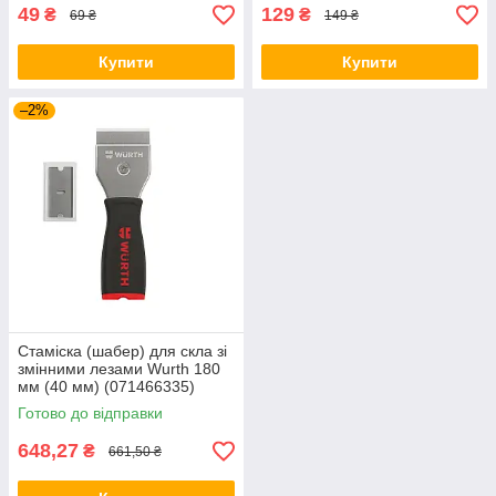
49
129
₴
₴
69 ₴
149 ₴
Купити
Купити
–2%
Стаміска (шабер) для скла зі
змінними лезами Wurth 180
мм (40 мм) (071466335)
Готово до відправки
648,27
₴
661,50 ₴