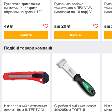
Рукавичка трикотажна
Рукавичка робоча
Рука
синтетична, покрита
трикотажна з ПВХ VIVA
трик
нітрилом на долоні 10"
(упаковки по 10 пар) V-
(упа
INTERTOOL SP-0124
5611 (чорна "Корона")
5612
"Кор
49
20
₴
від
₴
від
Купити
Купити
Подібні товари компанії
Ніж прорізний з отломным
Скребок зі змінним лезом
Ніж 
лезом 18мм INTERTOOL
40х205мм TOPTUL
мета