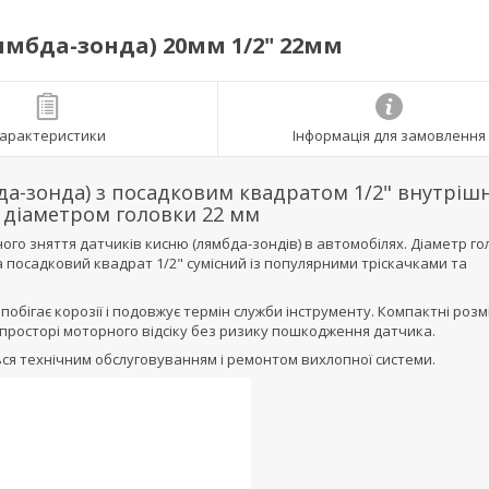
ямбда-зонда) 20мм 1/2" 22мм
арактеристики
Інформація для замовлення
да-зонда) з посадковим квадратом 1/2" внутріш
 діаметром головки 22 мм
го зняття датчиків кисню (лямбда-зондів) в автомобілях. Діаметр го
а посадковий квадрат 1/2" сумісний із популярними тріскачками та
побігає корозії і подовжує термін служби інструменту. Компактні розм
росторі моторного відсіку без ризику пошкодження датчика.
ться технічним обслуговуванням і ремонтом вихлопної системи.