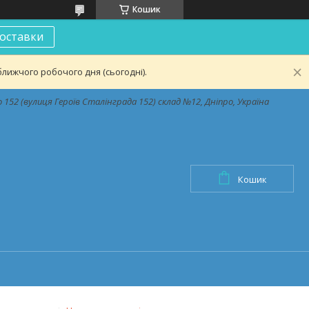
Кошик
оставки
лижчого робочого дня (сьогодні).
152 (вулиця Героїв Сталінграда 152) склад №12, Дніпро, Україна
Кошик