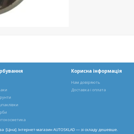
арбування
Корисна інформація
Нам довіряють
лаки
Доставка і оплата
ґрунти
шпаклівки
арби
автокосметика
 за [Ціна]. Інтернет-магазин AUTOSKLAD ― зі складу дешевше.