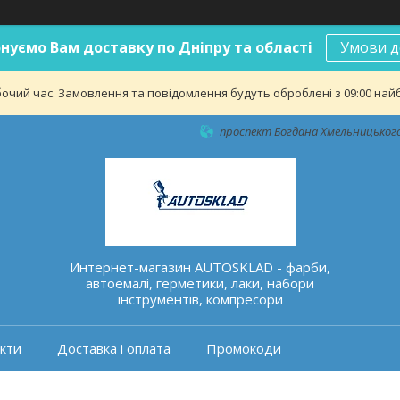
нуємо Вам доставку по Дніпру та області
Умови д
бочий час. Замовлення та повідомлення будуть оброблені з 09:00 найб
проспект Богдана Хмельницького 
Интернет-магазин AUTOSKLAD - фарби,
автоемалі, герметики, лаки, набори
інструментів, компресори
кти
Доставка і оплата
Промокоди