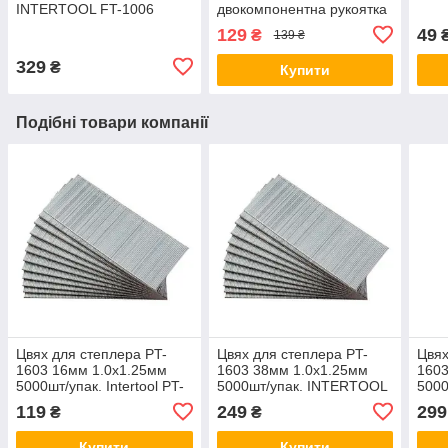
INTERTOOL FT-1006
двокомпонентна рукоятка
INTERTOOL FT-1015
129
49
₴
139 ₴
329
₴
Купити
Подібні товари компанії
Цвях для степлера PT-
Цвях для степлера PT-
Цвях
1603 16мм 1.0х1.25мм
1603 38мм 1.0х1.25мм
1603
5000шт/упак. Intertool PT-
5000шт/упак. INTERTOOL
500
8616
PT-8638
PT-
119
249
299
₴
₴
Купити
Купити