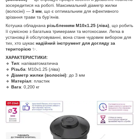
зосередитися на роботі. Максимальний діаметр жилки
(волосіні) —
3 мм
, що є оптимальним для ефективного
зрізання трави та бур’янів.
Котушка обладнана
різьбленням М10х1.25 (ліва)
, що робить
її сумісною з багатьма тримерами та мотокосами. Легка в
установці й обслуговуванні, вона стане чудовим вибором для
тих, хто шукає
надійний інструмент для догляду за
територією
✨.
ХАРАКТЕРИСТИКИ:
🔹
Тип
: напівавтоматична
🔹
Різьба
: М10х1.25 (ліва)
🔹
Діаметр жилки (волосіні)
: до 3 мм
🔹
Матеріал
: пластик
🔹
Вага
: 0,200 кг