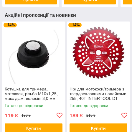
Акційні пропозиції та новинки
–14%
–14%
Котушка для тримера,
Ніж для мотокоси/тримера з
мотокоси, різьба М10х1,25,
твердосплавними напайками
макс діам. волосіні 3,0 мм,
255, 40T INTERTOOL DT-
метал. кнопка INTERTOOL
2355
Готово до відправки
Готово до відправки
DT-2275
119
189
₴
₴
139 ₴
219 ₴
Купити
Купити