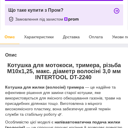
Що таке купити з Пром?
Замовлення під захистом
Опис
Характеристики
Доставка
Оплата
Умови п
Опис
Котушка для мотокоси, тримера, різьба
М10х1,25, макс. діаметр волосіні 3,0 мм
INTERTOOL DT-2240
Котушка для жилки (волосіні) тримера
— це надійне та
ефективне рішення для заміни старої котушки, яке
використовується для якісного обкошування газонів, трави на
присадибних ділянках тощо. Виготовлена з міцного
високоякісного пластику, вона забезпечує довгий термін
служби та стабільну роботу 🌿.
Особливістю цієї моделі є
напівавтоматична подача жилки
(волосіні)
— це спрощує процес косіння й дозволяє повністю