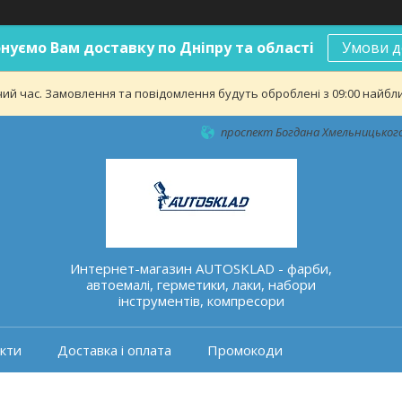
нуємо Вам доставку по Дніпру та області
Умови д
ий час. Замовлення та повідомлення будуть оброблені з 09:00 найближ
проспект Богдана Хмельницького 
Интернет-магазин AUTOSKLAD - фарби,
автоемалі, герметики, лаки, набори
інструментів, компресори
кти
Доставка і оплата
Промокоди