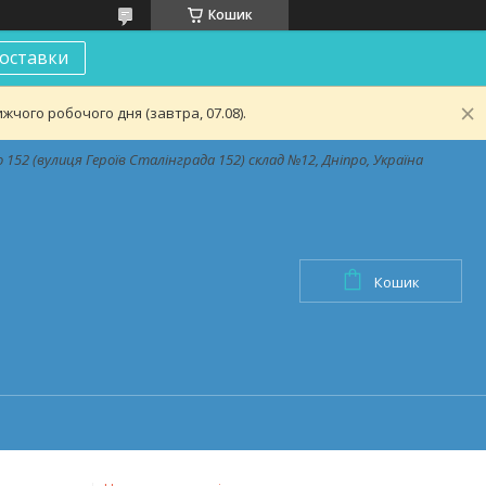
Кошик
оставки
чого робочого дня (завтра, 07.08).
152 (вулиця Героїв Сталінграда 152) склад №12, Дніпро, Україна
Кошик