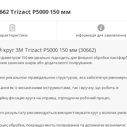
2 Trizact P5000 150 мм
арактеристики
Інформація для замовлення
круг 3M Trizact P5000 150 мм (30662)
2) діаметром 150 мм ідеально підходить для фінішної обробки лакофа
сення захисних шарів або додаткового полірування.
щені унікальною пірамідальною структурою, яка забезпечує рівномірн
ння як із механічними інструментами, так і вручну, що робить їх
дійну фіксацію круга на оправці, спрощуючи робочий процес.
го результату рекомендується використовувати круг у вологих умова
роцес обробки, покращує якість полірування та допомагає економити