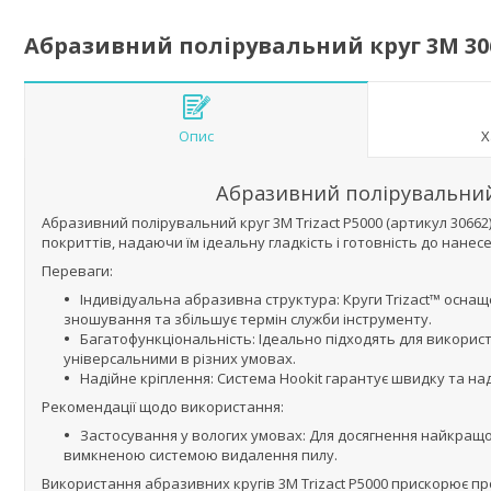
Абразивний полірувальний круг 3M 3066
Опис
Х
Абразивний полірувальний 
Абразивний полірувальний круг 3M Trizact P5000 (артикул 3066
покриттів, надаючи їм ідеальну гладкість і готовність до нане
Переваги:
Індивідуальна абразивна структура: Круги Trizact™ осна
зношування та збільшує термін служби інструменту.
Багатофункціональність: Ідеально підходять для використа
універсальними в різних умовах.
Надійне кріплення: Система Hookit гарантує швидку та на
Рекомендації щодо використання:
Застосування у вологих умовах: Для досягнення найкращо
вимкненою системою видалення пилу.
Використання абразивних кругів 3M Trizact P5000 прискорює п