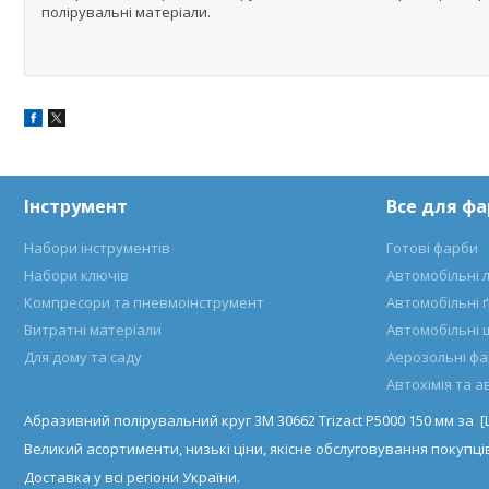
полірувальні матеріали.
Інструмент
Все для ф
Набори інструментів
Готові фарби
Набори ключів
Автомобільні 
Компресори та пневмоінструмент
Автомобільні 
Витратні матеріали
Автомобільні 
Для дому та саду
Аерозольні ф
Автохімія та 
Абразивний полірувальний круг 3M 30662 Trizact P5000 150 мм за 
Великий асортименти, низькі ціни, якісне обслуговування покупців
Доставка у всі регіони України.