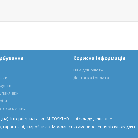
арбування
Корисна інформація
Нам довіряють
лаки
Доставка і оплата
ґрунти
шпаклівки
арби
автокосметика
[Ціна]. Інтернет-магазин AUTOSKLAD ― зі складу дешевше.
, гарантія від виробників. Можливість самовивезення зі складу для по