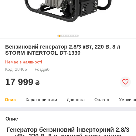
Бензиновий генератор 2.8/3 кВт, 220 В, 8 л
STORM INTERTOOL DT-1330
Немає в наявності
Код: 28465
Роздріб
17 999
₴
Опис
Характеристики
Доставка
Оплата
Умови п
Опис
Генератор бензиновий інверторний 2.8/3
кВт, 220 В, 8 л, ручний старт, мідна