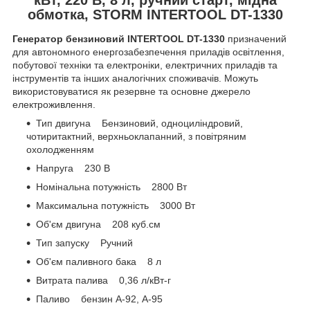
обмотка, STORM INTERTOOL DT-1330
Генератор бензиновий INTERTOOL DT-1330
призначений
для автономного енергозабезпечення приладів освітлення,
побутової техніки та електроніки, електричних приладів та
інструментів та інших аналогічних споживачів. Можуть
використовуватися як резервне та основне джерело
електроживлення.
Тип двигуна Бензиновий, одноциліндровий,
чотиритактний, верхньоклапанний, з повітряним
охолодженням
Напруга 230 В
Номінальна потужність 2800 Вт
Максимальна потужність 3000 Вт
Об'єм двигуна 208 куб.см
Тип запуску Ручний
Об'єм паливного бака 8 л
Витрата палива 0,36 л/кВт-г
Паливо бензин А-92, А-95