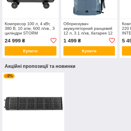
Компресор 100 л, 4 кВт,
Обприскувач
Комп
380 В, 10 aтм, 600 л/хв., 3
акумуляторний ранцевий
220 
циліндри STORM
12 л, 3.1 л/хв, батарея 12
INT
INTERTOOL PT-0036
В/8 Аг INTERTOOL DT-
24 999
1 499
5 4
₴
₴
9012
Купити
Купити
Акційні пропозиції та новинки
–9%