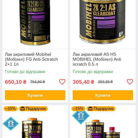
Лак акриловий Mobihel
Лак акриловий AS HS
(Мобіхел) FG Anti-Sctratch
MOBIHEL (Мобіхел) Anti
2+1 1л
scratch 0.5 л
Готово до відправки
Готово до відправки
650,10
305,40
₴
₴
764,80 ₴
359,30 ₴
Купити
Купити
–15%
Подарунок
–15%
Подарунок