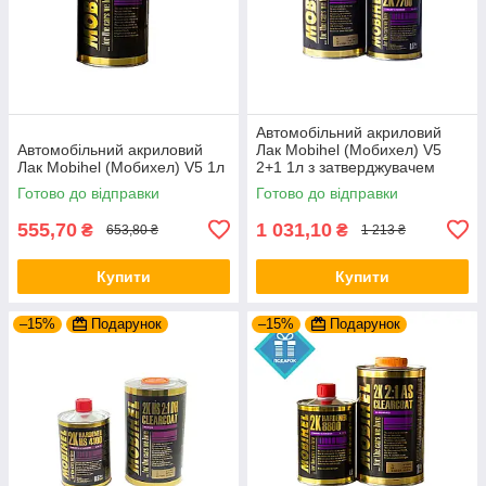
Автомобільний акриловий
Автомобільний акриловий
Лак Mobihel (Мобихел) V5
Лак Mobihel (Мобихел) V5 1л
2+1 1л з затверджувачем
7700 0,5 л
Готово до відправки
Готово до відправки
555,70
1 031,10
₴
₴
653,80 ₴
1 213 ₴
Купити
Купити
–15%
Подарунок
–15%
Подарунок