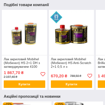
Подібні товари компанії
Лак акриловий Mobihel
Лак акриловий Mobihel
Лак 
(Мобихел) HS 2+1 DH з
(Мобихел) HS Anti-Scratch
Bril
затверджувачем 4100
2+1 0,5 л з
затв
(комплект 1,5 л)
затверджувачем 8800 0,25
1л +
1 867,70
₴
л
670,20
1 4
₴
788,50 ₴
2 197,40 ₴
Купити
Купити
Акційні пропозиції та новинки
–15%
–15%