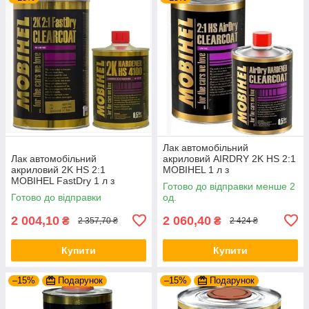
Лак автомобільний
Лак автомобільний
акриловий AIRDRY 2K HS 2:1
акриловий 2K HS 2:1
MOBIHEL 1 л з
MOBIHEL FastDry 1 л з
затверджувачем 500 мл
Готово до відправки менше 2
затверджувачем 4100 0,5 л
Готово до відправки
од.
2 004,10
2 060,40
₴
₴
2 357,70 ₴
2 424 ₴
Купити
Купити
–15%
Подарунок
–15%
Подарунок