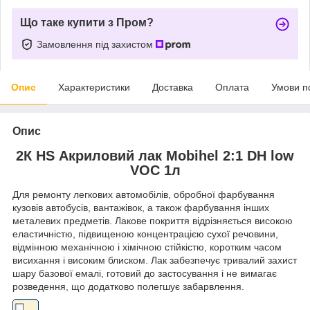
Що таке купити з Пром?
Замовлення під захистом
Опис
Характеристики
Доставка
Оплата
Умови п
Опис
2К HS Акриловий лак Mobihel 2:1 DH low
VOC 1л
Для ремонту легкових автомобілів, обробної фарбування
кузовів автобусів, вантажівок, а також фарбування інших
металевих предметів. Лакове покриття відрізняється високою
еластичністю, підвищеною концентрацією сухої речовини,
відмінною механічною і хімічною стійкістю, коротким часом
висихання і високим блиском. Лак забезпечує тривалий захист
шару базової емалі, готовий до застосування і не вимагає
розведення, що додатково полегшує забарвлення.