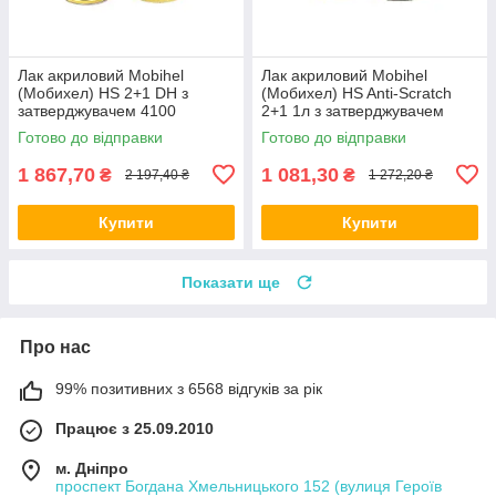
Лак акриловий Mobihel
Лак акриловий Mobihel
(Мобихел) HS 2+1 DH з
(Мобихел) HS Anti-Scratch
затверджувачем 4100
2+1 1л з затверджувачем
(комплект 1,5 л)
8800 0,5 л
Готово до відправки
Готово до відправки
1 867,70
1 081,30
₴
₴
2 197,40 ₴
1 272,20 ₴
Купити
Купити
Показати ще
Про нас
99% позитивних з 6568 відгуків за рік
Працює з 25.09.2010
м. Дніпро
проспект Богдана Хмельницького 152 (вулиця Героїв