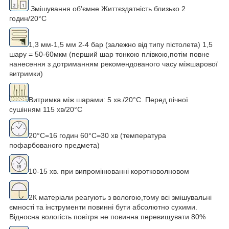
Змішування об'ємне Життєздатність близько 2
годин/20°С
1,3 мм-1,5 мм 2-4 бар (залежно від типу пістолета) 1,5
шару = 50-60мкм (перший шар тонкою плівкою,потім повне
нанесення з дотриманням рекомендованого часу міжшарової
витримки)
Витримка між шарами: 5 хв./20°С. Перед пічної
сушінням 115 хв/20°С
20°С=16 годин 60°С=30 хв (температура
пофарбованого предмета)
10-15 хв. при випромінюванні коротковолновом
2К матеріали реагують з вологою,тому всі змішувальні
ємності та інструменти повинні бути абсолютно сухими.
Відносна вологість повітря не повинна перевищувати 80%