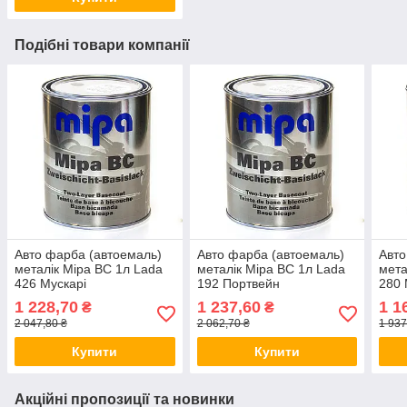
Подібні товари компанії
Авто фарба (автоемаль)
Авто фарба (автоемаль)
Авто
металік Mipa BC 1л Lada
металік Mipa BC 1л Lada
мета
426 Мускарі
192 Портвейн
280 
1 228,70
1 237,60
1 1
₴
₴
2 047,80 ₴
2 062,70 ₴
1 937
Купити
Купити
Акційні пропозиції та новинки