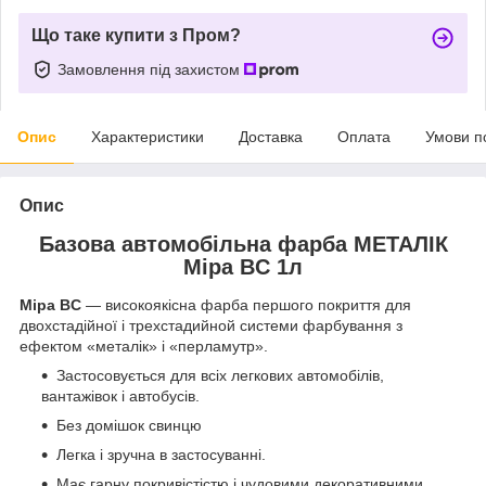
Що таке купити з Пром?
Замовлення під захистом
Опис
Характеристики
Доставка
Оплата
Умови п
Опис
Базова автомобільна фарба МЕТАЛІК
Mipa BC 1л
Mipa BC
— високоякісна фарба першого покриття для
двохстадійної і трехстадийной системи фарбування з
ефектом «металік» і «перламутр».
Застосовується для всіх легкових автомобілів,
вантажівок і автобусів.
Без домішок свинцю
Легка і зручна в застосуванні.
Має гарну покривістістю і чудовими декоративними