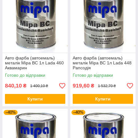
Авто фарба (автоемаль)
Авто фарба (автоемаль)
металік Mipa BC 1л Lada 460
металік Mipa BC 1л Lada 448
Аквамарин
Рапсодія
Готово до відправки
Готово до відправки
840,10
919,60
₴
₴
1 400,10 ₴
1 532,70 ₴
Купити
Купити
–40%
–40%