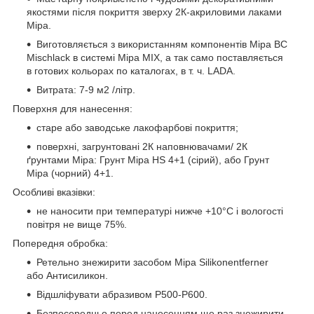
якостями після покриття зверху 2К-акриловими лаками
Mipa.
Виготовляється з використанням компонентів Mipa BC
Mischlack в системі Mipa MIX, а так само поставляється
в готових кольорах по каталогах, в т. ч. LADA.
Витрата: 7-9 м2 /літр.
Поверхня для нанесення:
старе або заводське лакофарбові покриття;
поверхні, загрунтовані 2К наповнювачами/ 2К
ґрунтами Mipa: Грунт Mipa HS 4+1 (сірий), або Грунт
Mipa (чорний) 4+1.
Особливі вказівки:
не наносити при температурі нижче +10°С і вологості
повітря не вище 75%.
Попередня обробка:
Ретельно знежирити засобом Mipa Silikonentferner
або Антисиликон.
Відшліфувати абразивом Р500-Р600.
Безпосередньо перед нанесенням ще раз знежирити.