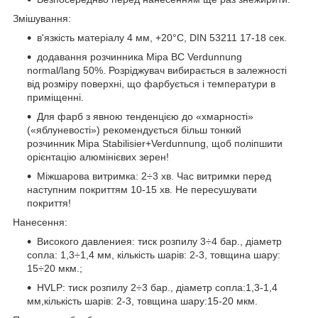
Змішування:
в'язкість матеріалу 4 мм, +20°С, DIN 53211 17-18 сек.
додавання розчинника Mipa ВС Verdunnung
normal/lang 50%. Розріджувач вибирається в залежності
від розміру поверхні, що фарбується і температури в
приміщенні.
Для фарб з явною тенденцією до «хмарності»
(«яблуневості») рекомендується більш тонкий
розчинник Mipa Stabilisier+Verdunnung, щоб поліпшити
орієнтацію алюмінієвих зерен!
Міжшарова витримка: 2÷3 хв. Час витримки перед
наступним покриттям 10-15 хв. Не пересушувати
покриття!
Нанесення:
Високого давлениея: тиск розпилу 3÷4 бар., діаметр
сопла: 1,3÷1,4 мм, кількість шарів: 2-3, товщина шару:
15÷20 мкм.;
HVLP: тиск розпилу 2÷3 бар., діаметр сопла:1,3-1,4
мм,кількість шарів: 2-3, товщина шару:15-20 мкм.