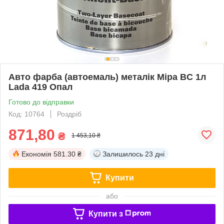
Авто фарба (автоемаль) металік Mipa BC 1л
Lada 419 Опал
Готово до відправки
Код: 10764
Роздріб
871,80
₴
1 453,10 ₴
Економія
581.30 ₴
Залишилось
23 дні
Купити
або
Купити з