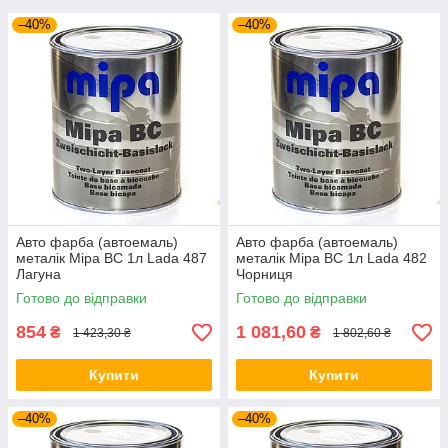
–40%
–40%
Авто фарба (автоемаль)
Авто фарба (автоемаль)
металік Mipa BC 1л Lada 487
металік Mipa BC 1л Lada 482
Лагуна
Чорниця
Готово до відправки
Готово до відправки
854
1 081,60
₴
₴
1 423,30 ₴
1 802,60 ₴
Купити
Купити
–40%
–40%