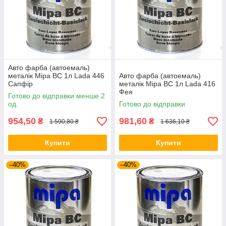
Авто фарба (автоемаль)
металік Mipa BC 1л Lada 446
Авто фарба (автоемаль)
Сапфір
металік Mipa BC 1л Lada 416
Фея
Готово до відправки менше 2
од.
Готово до відправки
954,50
981,60
₴
₴
1 590,80 ₴
1 636,10 ₴
Купити
Купити
–40%
–40%