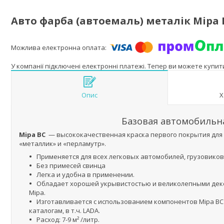
Авто фарба (автоемаль) металік Mipa B
У компанії підключені електронні платежі. Тепер ви можете купи
Опис
Х
Базовая автомобильн
Mipa BC
— высококачественная краска первого покрытия для 
«металлик» и «перламутр».
Применяется для всех легковых автомобилей, грузовиков
Без примесей свинца
Легка и удобна в применении.
Обладает хорошей укрывистостью и великолепными дек
Mipa.
Изготавливается с использованием компонентов Mipa BC Mi
каталогам, в т.ч. LADA.
Расход: 7-9 м² /литр.