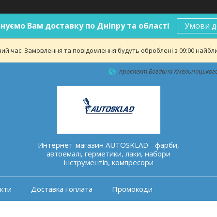
нуємо Вам доставку по Дніпру та області
Умови д
ий час. Замовлення та повідомлення будуть оброблені з 09:00 найближ
проспект Богдана Хмельницького 
Интернет-магазин AUTOSKLAD - фарби,
автоемалі, герметики, лаки, набори
інструментів, компресори
кти
Доставка і оплата
Промокоди