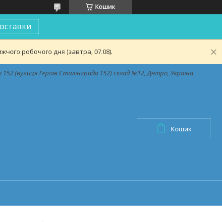
Кошик
оставки
чого робочого дня (завтра, 07.08).
152 (вулиця Героїв Сталінграда 152) склад №12, Дніпро, Україна
Кошик