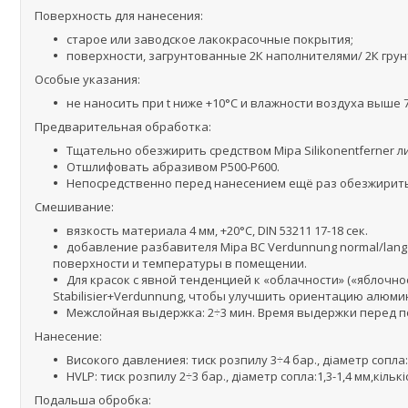
Поверхность для нанесения:
старое или заводское лакокрасочные покрытия;
поверхности, загрунтованные 2К наполнителями/ 2К грунта
Особые указания:
не наносить при t ниже +10°С и влажности воздуха выше 
Предварительная обработка:
Тщательно обезжирить средством Mipa Silikonentferner л
Отшлифовать абразивом Р500-Р600.
Непосредственно перед нанесением ещё раз обезжирить
Смешивание:
вязкость материала 4 мм, +20°С, DIN 53211 17-18 сек.
добавление разбавителя Mipa ВС Verdunnung normal/lan
поверхности и температуры в помещении.
Для красок с явной тенденцией к «облачности» («яблочн
Stabilisier+Verdunnung, чтобы улучшить ориентацию алюми
Межслойная выдержка: 2÷3 мин. Время выдержки перед п
Нанесение:
Високого давлениея: тиск розпилу 3÷4 бар., діаметр сопла: 1
HVLP: тиск розпилу 2÷3 бар., діаметр сопла:1,3-1,4 мм,кільк
Подальша обробка: