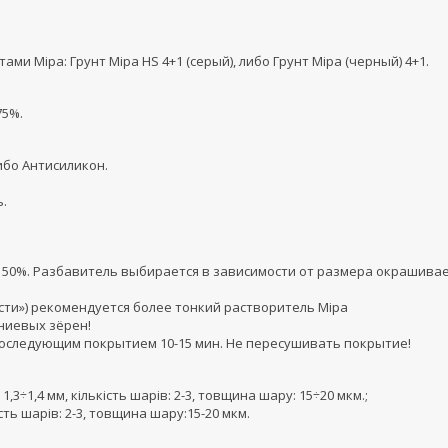
ми Mipa: Грунт Mipa HS 4+1 (серый), либо Грунт Mipa (черный) 4+1.
75%.
ибо Антисиликон.
.
g 50%. Разбавитель выбирается в зависимости от размера окрашива
ости») рекомендуется более тонкий растворитель Mipa
ниевых зёрен!
оследующим покрытием 10-15 мин. Не пересушивать покрытие!
,3÷1,4 мм, кількість шарів: 2-3, товщина шару: 15÷20 мкм.;
ість шарів: 2-3, товщина шару:15-20 мкм.