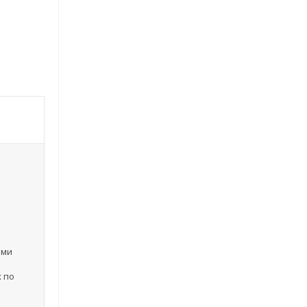
ами
х по