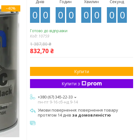
Днів
Годин
Хвилин
Секунд
–40%
0
0
0
0
0
0
0
0
Готово до відправки
Код:
10759
1 387,80 ₴
832,70 ₴
Купити
Купити з
+380 (67) 345-22-33
пн-пт 9-16 сб-нд 9-14
повернення товару
протягом 14 днів
за домовленістю