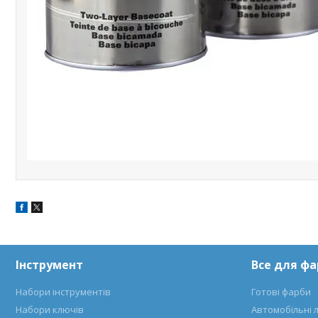
Інструмент
Все для ф
Набори інструментів
Готові фарби
Набори ключів
Автомобільні 