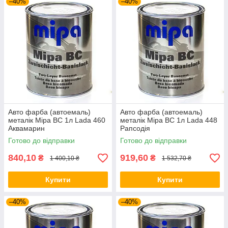
–40%
–40%
Авто фарба (автоемаль)
Авто фарба (автоемаль)
металік Mipa BC 1л Lada 460
металік Mipa BC 1л Lada 448
Аквамарин
Рапсодія
Готово до відправки
Готово до відправки
840,10
919,60
₴
₴
1 400,10 ₴
1 532,70 ₴
Купити
Купити
–40%
–40%