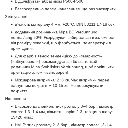
Відшліфувати абразивом Р500-Р600.
Безпосередньо перед нанесенням ще раз знежирити.
Змішування:
в'язкість матеріалу 4 мм, +20°С, DIN 53211 17-18 сек.
додавання розчинника Mipa ВС Verdunnung
normal/lang 50%. Розріджувач вибирається в залежності
від розміру поверхні, що фарбується і температури в
приміщенні.
Для фарб з явною тенденцією до «хмарності»
(«яблуневості») рекомендується більш тонкий
розчинник Mipa Stabilisier+Verdunnung, щоб поліпшити
орієнтацію алюмінієвих зерен!
Міжшарова витримка: 2÷3 хв. Час витримки перед
наступним покриттям 10-15 хв. Не пересушувати
покриття!
Нанесення:
Високого давлениея: тиск розпилу 3÷4 бар., діаметр
сопла: 1,3÷1,4 мм, кількість шарів: 2-3, товщина шару:
15÷20 мкм.;
HVLP: тиск розпилу 2÷3 бар., діаметр сопла:1,3-1,4