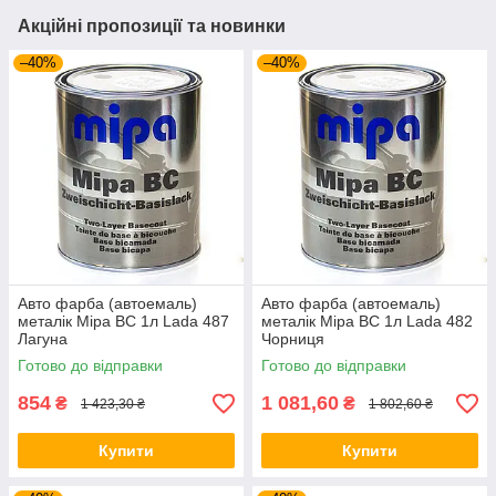
Акційні пропозиції та новинки
–40%
–40%
Авто фарба (автоемаль)
Авто фарба (автоемаль)
металік Mipa BC 1л Lada 487
металік Mipa BC 1л Lada 482
Лагуна
Чорниця
Готово до відправки
Готово до відправки
854
1 081,60
₴
₴
1 423,30 ₴
1 802,60 ₴
Купити
Купити