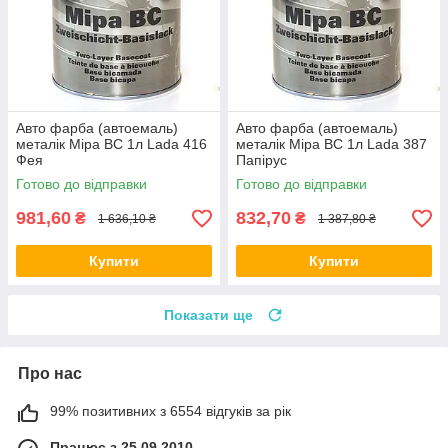
Авто фарба (автоемаль)
Авто фарба (автоемаль)
металік Mipa BC 1л Lada 416
металік Mipa BC 1л Lada 387
Фея
Папірус
Готово до відправки
Готово до відправки
981,60
832,70
₴
₴
1 636,10 ₴
1 387,80 ₴
Купити
Купити
Показати ще
Про нас
99% позитивних з 6554 відгуків за рік
Працює з 25.09.2010