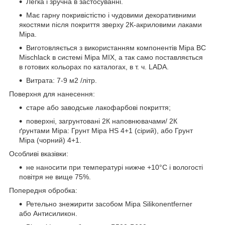
Легка і зручна в застосуванні.
Має гарну покривістістю і чудовими декоративними
якостями після покриття зверху 2К-акриловими лаками
Mipa.
Виготовляється з використанням компонентів Mipa BC
Mischlack в системі Mipa MIX, а так само поставляється
в готових кольорах по каталогах, в т. ч. LADA.
Витрата: 7-9 м2 /літр.
Поверхня для нанесення:
старе або заводське лакофарбові покриття;
поверхні, загрунтовані 2К наповнювачами/ 2К
ґрунтами Mipa: Грунт Mipa HS 4+1 (сірий), або Грунт
Mipa (чорний) 4+1.
Особливі вказівки:
не наносити при температурі нижче +10°С і вологості
повітря не вище 75%.
Попередня обробка:
Ретельно знежирити засобом Mipa Silikonentferner
або Антисиликон.