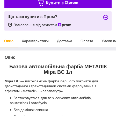
Купити з
Що таке купити з Пром?
Замовлення під захистом
Опис
Характеристики
Доставка
Оплата
Умови п
Опис
Базова автомобільна фарба МЕТАЛІК
Mipa BC 1л
Mipa BC
— високоякісна фарба першого покриття для
двохстадійної і трехстадийной системи фарбування з
ефектом «металік» і «перламутр».
Застосовується для всіх легкових автомобілів,
вантажівок і автобусів.
Без домішок свинцю