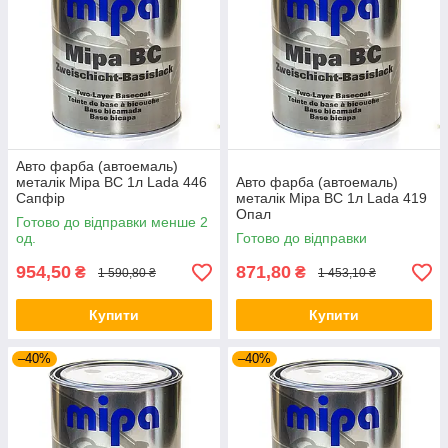
Авто фарба (автоемаль)
металік Mipa BC 1л Lada 446
Авто фарба (автоемаль)
Сапфір
металік Mipa BC 1л Lada 419
Опал
Готово до відправки менше 2
од.
Готово до відправки
954,50
871,80
₴
₴
1 590,80 ₴
1 453,10 ₴
Купити
Купити
–40%
–40%