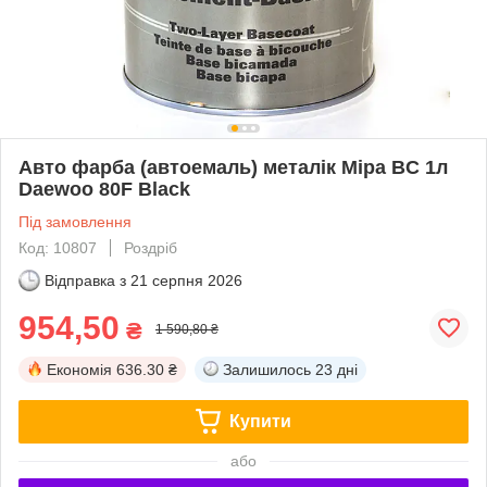
Авто фарба (автоемаль) металік Mipa BC 1л
Daewoo 80F Black
Під замовлення
Код: 10807
Роздріб
Відправка з
21 серпня 2026
954,50
₴
1 590,80 ₴
Економія
636.30 ₴
Залишилось
23 дні
Купити
або