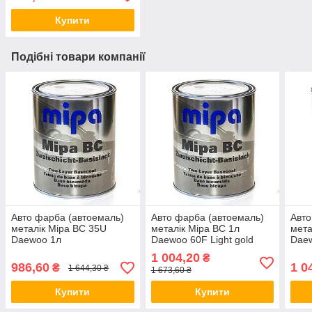
Купити
Подібні товари компанії
Авто фарба (автоемаль)
Авто фарба (автоемаль)
Авто
металік Mipa BC 35U
металік Mipa BC 1л
мета
Daewoo 1л
Daewoo 60F Light gold
Dae
1 004,20
₴
986,60
1 0
₴
1 644,30 ₴
1 673,60 ₴
Купити
Купити