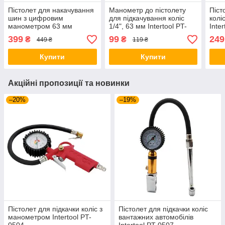
Пістолет для накачування
Манометр до пістолету
Піст
шин з цифровим
для підкачування коліс
колі
манометром 63 мм
1/4", 63 мм Intertool PT-
Inte
Intertool PT-0508
0502
399
99
249
₴
₴
449 ₴
119 ₴
Купити
Купити
Акційні пропозиції та новинки
–20%
–19%
Пістолет для підкачки коліс з
Пістолет для підкачки коліс
манометром Intertool PT-
вантажних автомобілів