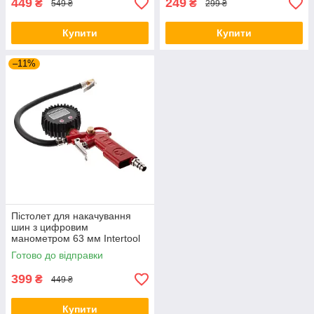
449
249
₴
₴
549 ₴
299 ₴
Купити
Купити
–11%
Пістолет для накачування
шин з цифровим
манометром 63 мм Intertool
PT-0508
Готово до відправки
399
₴
449 ₴
Купити