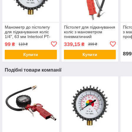
Манометр до пістолету
Пістолет для підкачування
Піст
для підкачування коліс
коліс з манометром
з м
1/4", 63 мм Intertool PT-
пневматичний
про
0502
INTERTOOL PT-0505
PT-
99
339,15
₴
₴
119 ₴
399 ₴
899
Купити
Купити
Подібні товари компанії